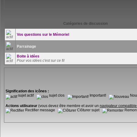
Catégories de discussion
Vos questions sur le Mémoriel
Parrainage
Boite à idées
Pour vos idées c'est sur ce fil
Signification des icônes :
sujet actif
sujet clos
Important!
Nou
Actions utilisateur
(vous devez être membre et avoir un
navigateur compatibl
Rectifier message
Clôturer sujet
Remonte