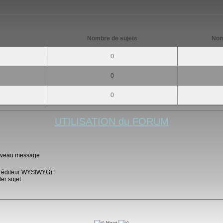
Nombre de sujets
Nom
0
0
0
UTILISATION du FORUM
veau message
e éditeur WYSIWYG
) :
r sujet
Haut