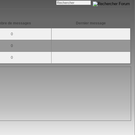
bre de messages
Dernier message
0
0
0