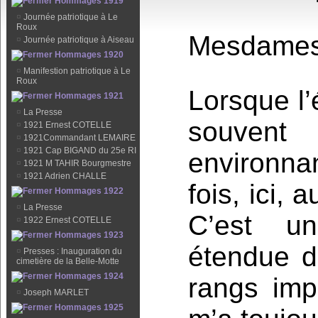
Hommages 1919
¤
Journée patriotique à Le
Roux
Mesdames,
¤
Journée patriotique à Aiseau
Hommages 1920
¤
Manifestion patriotique à Le
Roux
Lorsque l’
Hommages 1921
¤
La Presse
souven
¤
1921 Ernest COTELLE
¤
1921Commandant LEMAIRE
¤
1921 Cap BIGAND du 25e RI
environna
¤
1921 M TAHIR Bourgmestre
¤
1921 Adrien CHALLE
fois, ici, 
Hommages 1922
¤
La Presse
C’est un
¤
1922 Ernest COTELLE
Hommages 1923
étendue d
¤
Presses : Inauguration du
cimetière de la Belle-Motte
Hommages 1924
rangs imp
¤
Joseph MARLET
Hommages 1925