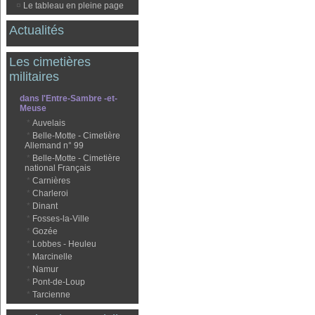
¤
Le tableau en pleine page
Actualités
Les cimetières
militaires
dans l'Entre-Sambre -et-
Meuse
*
Auvelais
*
Belle-Motte - Cimetière
Allemand n° 99
*
Belle-Motte - Cimetière
national Français
*
Carnières
*
Charleroi
*
Dinant
*
Fosses-la-Ville
*
Gozée
*
Lobbes - Heuleu
*
Marcinelle
*
Namur
*
Pont-de-Loup
*
Tarcienne