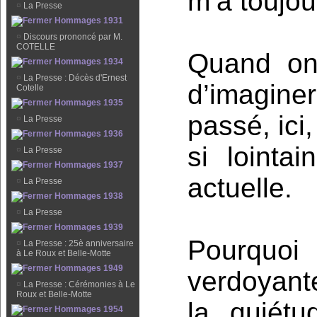
m’a toujo
¤
La Presse
Hommages 1931
¤
Discours prononcé par M.
COTELLE
Quand on 
Hommages 1934
¤
La Presse : Décès d'Ernest
d’imagine
Cotelle
Hommages 1935
passé, ici
¤
La Presse
Hommages 1936
si lointai
¤
La Presse
Hommages 1937
actuelle.
¤
La Presse
Hommages 1938
¤
La Presse
Hommages 1939
Pourqu
¤
La Presse : 25è anniversaire
à Le Roux et Belle-Motte
Hommages 1949
verdoyant
¤
La Presse : Cérémonies à Le
Roux et Belle-Motte
la quiétu
Hommages 1954