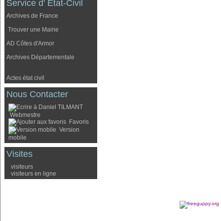
Service d' Etat-Civil
Archives de France
Trouver une Mairie
AD Côtes d'Armor
Archives Départementale
Actes état civil
Nous Contacter
Webmestre
Favoris
Version
mobile
Visites
visiteurs
visiteurs en ligne