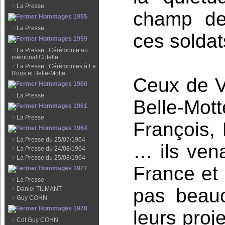
¤
La Presse
champ de 
Hommages 1955
¤
La Presse
ces soldat
Hommages 1959
¤
La Presse : Cérémonie au
mémorial Cotelle.
¤
La Presse : Cérémonies à Le
Roux et Belle-Motte
Ceux de V
Hommages 1960
¤
La Presse
Belle-Mo
Hommages 1961
¤
La Presse
François, 
Hommages 1964
¤
La Presse du 25/07/1964
… ils vena
¤
La Presse du 24/08/1964
¤
La Presse du 25/08/1964
France et 
Hommages 1977
¤
La Presse
pas beau
¤
Daniel TILMANT
¤
Guy COHN
Hommages 1978
leurs proj
¤
Cdt Guy COHN