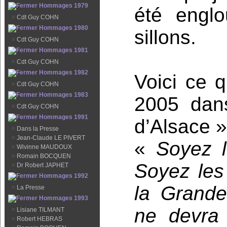
Hommages 1979
été engl
¤
Cdt Guy COHN
Hommages 1980
sillons.
¤
Cdt Guy COHN
Hommages 1981
¤
Cdt Guy COHN
Hommages 1982
Voici ce q
¤
Cdt Guy COHN
Hommages 1983
2005 dans
¤
Cdt Guy COHN
Hommages 1991
d’Alsace »
¤
Dans la Presse
¤
Jean-Claude LE PIVERT
«
Soyez 
¤
Wivinne MAUDOUX
¤
Romain BOCQUEN
Soyez les
¤
Dr Robert JAPHET
Hommages 1992
la Grande
¤
La Presse
Hommages 1993
ne devra 
¤
Lisiane TILMANT
¤
Robert HEBRAS