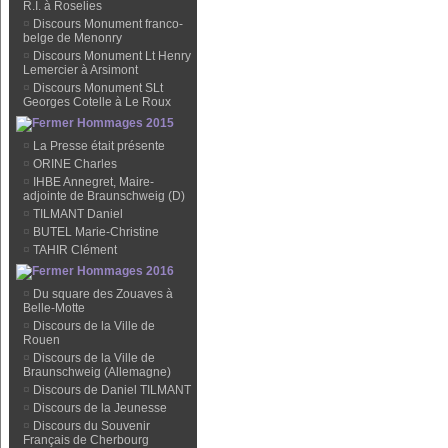
R.I. à Roselies
¤
Discours Monument franco-
belge de Menonry
¤
Discours Monument Lt Henry
Lemercier à Arsimont
¤
Discours Monument SLt
Georges Cotelle à Le Roux
Hommages 2015
¤
La Presse était présente
¤
ORINE Charles
¤
IHBE Annegret, Maire-
adjointe de Braunschweig (D)
¤
TILMANT Daniel
¤
BUTEL Marie-Christine
¤
TAHIR Clément
Hommages 2016
¤
Du square des Zouaves à
Belle-Motte
¤
Discours de la Ville de
Rouen
¤
Discours de la Ville de
Braunschweig (Allemagne)
¤
Discours de Daniel TILMANT
¤
Discours de la Jeunesse
¤
Discours du Souvenir
Français de Cherbourg