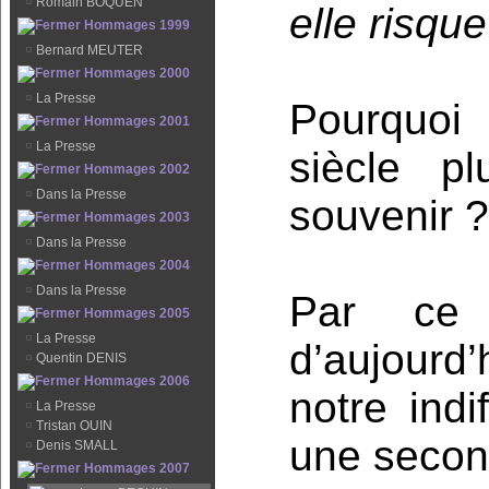
¤
Romain BOQUEN
elle risq
Hommages 1999
¤
Bernard MEUTER
Hommages 2000
¤
La Presse
Pourquoi 
Hommages 2001
¤
La Presse
siècle p
Hommages 2002
¤
Dans la Presse
souvenir 
Hommages 2003
¤
Dans la Presse
Hommages 2004
¤
Dans la Presse
Par ce
Hommages 2005
¤
La Presse
d’aujourd’
¤
Quentin DENIS
Hommages 2006
notre indi
¤
La Presse
¤
Tristan OUIN
une secon
¤
Denis SMALL
Hommages 2007