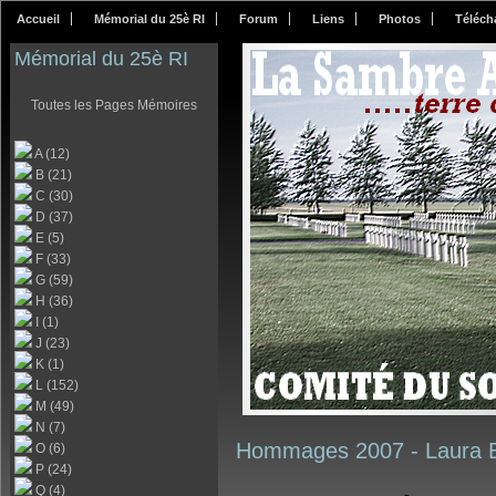
Accueil
Mémorial du 25è RI
Forum
Liens
Photos
Téléch
Mémorial du 25è RI
Toutes les Pages Mémoires
A (12)
B (21)
C (30)
D (37)
E (5)
F (33)
G (59)
H (36)
I (1)
J (23)
K (1)
L (152)
M (49)
N (7)
Hommages 2007 -
Laura
O (6)
P (24)
Q (4)