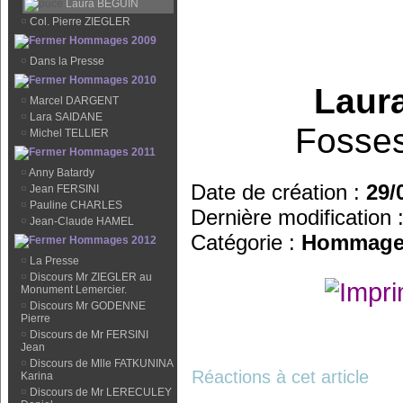
Laura BEGUIN
¤
Col. Pierre ZIEGLER
Hommages 2009
¤
Dans la Presse
Hommages 2010
Laur
¤
Marcel DARGENT
¤
Lara SAIDANE
Fosses-
¤
Michel TELLIER
Hommages 2011
¤
Anny Batardy
Date de création :
29/
¤
Jean FERSINI
¤
Pauline CHARLES
Dernière modification 
¤
Jean-Claude HAMEL
Catégorie :
Hommage
Hommages 2012
¤
La Presse
¤
Discours Mr ZIEGLER au
Monument Lemercier.
¤
Discours Mr GODENNE
Pierre
¤
Discours de Mr FERSINI
Jean
¤
Discours de Mlle FATKUNINA
Réactions à cet article
Karina
¤
Discours de Mr LERECULEY