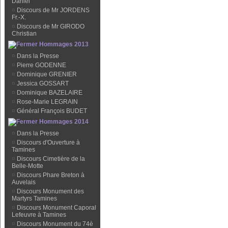
Daniel
¤
Discours de Mr JORDENS
Fr.-X.
¤
Discours de Mr GIRODO
Christian
Hommages 2013
¤
Dans la Presse
¤
Pierre GODENNE
¤
Dominique GRENIER
¤
Jessica GOSSART
¤
Dominique BAZELAIRE
¤
Rose-Marie LEGRAIN
¤
Général François BUDET
Hommages 2014
¤
Dans la Presse
¤
Discours d'Ouverture à
Tamines
¤
Discours Cimetière de la
Belle-Motte
¤
Discours Phare Breton à
Auvelais
¤
Discours Monument des
Martyrs Tamines
¤
Discours Monument Caporal
Lefeuvre à Tamines
¤
Discours Monument du 74è