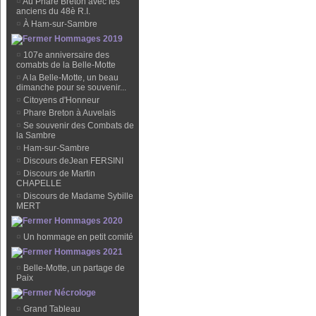
¤
Au Phare Breton avec les
anciens du 48è R.I.
¤
À Ham-sur-Sambre
Hommages 2019
¤
107e anniversaire des
comabts de la Belle-Motte
¤
A la Belle-Motte, un beau
dimanche pour se souvenir...
¤
Citoyens d'Honneur
¤
Phare Breton à Auvelais
¤
Se souvenir des Combats de
la Sambre
¤
Ham-sur-Sambre
¤
Discours deJean FERSINI
¤
Discours de Martin
CHAPELLE
¤
Discours de Madame Sybille
MERT
Hommages 2020
¤
Un hommage en petit comité
Hommages 2021
¤
Belle-Motte, un partage de
Paix
Nécrologe
¤
Grand Tableau