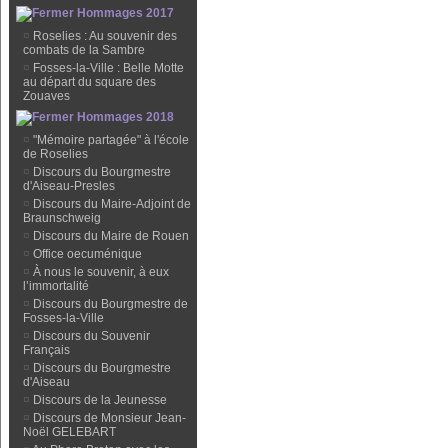
Hommages 2017
¤
Roselies : Au souvenir des
combats de la Sambre
¤
Fosses-la-Ville : Belle Motte
au départ du square des
Zouaves
Hommages 2018
¤
"Mémoire partagée" à l'école
de Roselies
¤
Discours du Bourgmestre
d'Aiseau-Presles
¤
Discours du Maire-Adjoint de
Braunschweig
¤
Discours du Maire de Rouen
¤
Office oecuménique
¤
À nous le souvenir, à eux
l’immortalité
¤
Discours du Bourgmestre de
Fosses-la-Ville
¤
Discours du Souvenir
Français
¤
Discours du Bourgmestre
d'Aiseau
¤
Discours de la Jeunesse
¤
Discours de Monsieur Jean-
Noël GELEBART