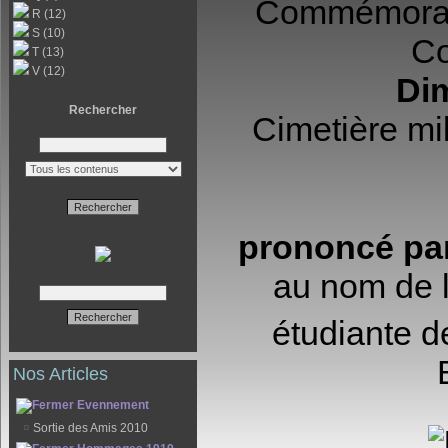
Commémorat
R (12)
S (10)
Co
T (13)
V (12)
Di
Rechercher
Cimetière mil
prononcé pa
au nom de l
étudiante d
Nos Articles
Evennement
¤
Sortie des Amis 2010