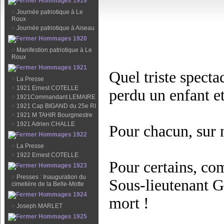
Hommages 1919
¤
Journée patriotique à Le
Roux
¤
Journée patriotique à Aiseau
Hommages 1920
¤
Manifestion patriotique à Le
Roux
Hommages 1921
Quel triste specta
¤
La Presse
¤
1921 Ernest COTELLE
perdu un enfant et
¤
1921Commandant LEMAIRE
¤
1921 Cap BIGAND du 25e RI
¤
1921 M TAHIR Bourgmestre
¤
1921 Adrien CHALLE
Pour chacun, sur n
Hommages 1922
¤
La Presse
¤
1922 Ernest COTELLE
Pour certains, com
Hommages 1923
¤
Presses : Inauguration du
Sous-lieutenant G
cimetière de la Belle-Motte
Hommages 1924
mort !
¤
Joseph MARLET
Hommages 1925