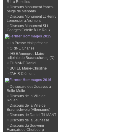
R.I. à Roselies
¤
Discours Monument franco-
belge de Menonry
¤
Discours Monument Lt Henry
Lemercier à Arsimont
¤
Discours Monument SLt
Georges Cotelle à Le Roux
Hommages 2015
¤
La Presse était présente
¤
ORINE Charles
¤
IHBE Annegret, Maire-
adjointe de Braunschweig (D)
¤
TILMANT Daniel
¤
BUTEL Marie-Christine
¤
TAHIR Clément
Hommages 2016
¤
Du square des Zouaves à
Belle-Motte
¤
Discours de la Ville de
Rouen
¤
Discours de la Ville de
Braunschweig (Allemagne)
¤
Discours de Daniel TILMANT
¤
Discours de la Jeunesse
¤
Discours du Souvenir
Français de Cherbourg