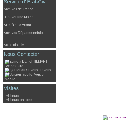
Service d' Etat-Civil
Archives de France
Trouver une Mairie
AD Côtes d'Armor
Archives Départementale
Actes état civil
Nous Contacter
Webmestre
Favoris
Version
mobile
Visites
visiteurs
visiteurs en ligne