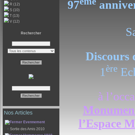
ème
97
anniver
R (12)
S (10)
T (13)
V (12)
S
Rechercher
Discours
ère
1
Ech
à l’occ
Monument 
Nos Articles
l’Espace Mé
Evennement
¤
Sortie des Amis 2010