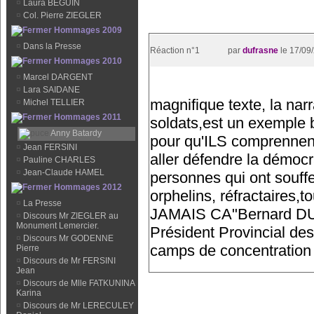
¤
Laura BEGUIN
¤
Col. Pierre ZIEGLER
Hommages 2009
¤
Dans la Presse
Réaction n°1
par
dufrasne
le 17/09
Hommages 2010
¤
Marcel DARGENT
¤
Lara SAIDANE
magnifique texte, la nar
¤
Michel TELLIER
Hommages 2011
soldats,est un exemple b
Anny Batardy
pour qu'ILS comprennent 
¤
Jean FERSINI
aller défendre la démoc
¤
Pauline CHARLES
¤
Jean-Claude HAMEL
personnes qui ont souffe
Hommages 2012
orphelins, réfractaires,
¤
La Presse
JAMAIS CA"Bernard DUF
¤
Discours Mr ZIEGLER au
Monument Lemercier.
Président Provincial des
¤
Discours Mr GODENNE
camps de concentratio
Pierre
¤
Discours de Mr FERSINI
Jean
¤
Discours de Mlle FATKUNINA
Karina
¤
Discours de Mr LERECULEY