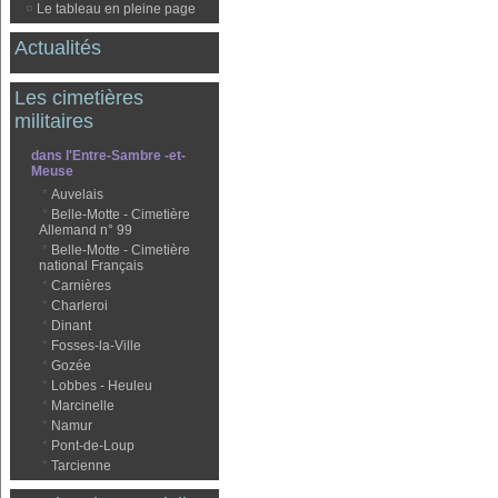
¤
Le tableau en pleine page
Actualités
Les cimetières
militaires
dans l'Entre-Sambre -et-
Meuse
*
Auvelais
*
Belle-Motte - Cimetière
Allemand n° 99
*
Belle-Motte - Cimetière
national Français
*
Carnières
*
Charleroi
*
Dinant
*
Fosses-la-Ville
*
Gozée
*
Lobbes - Heuleu
*
Marcinelle
*
Namur
*
Pont-de-Loup
*
Tarcienne