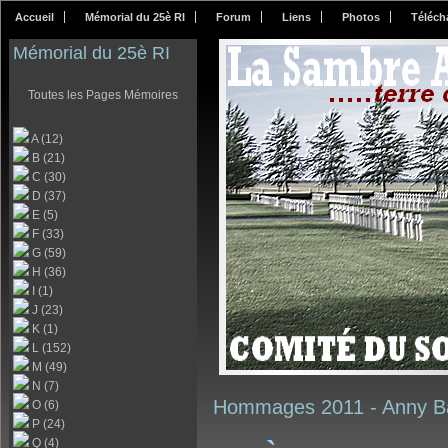
Accueil
Mémorial du 25è RI
Forum
Liens
Photos
Téléch
Mémorial du 25è RI
Toutes les Pages Mémoires
A (12)
B (21)
C (30)
D (37)
E (5)
F (33)
G (59)
H (36)
I (1)
J (23)
K (1)
L (152)
M (49)
N (7)
Hommages 2011 -
Anny B
O (6)
P (24)
Q (4)