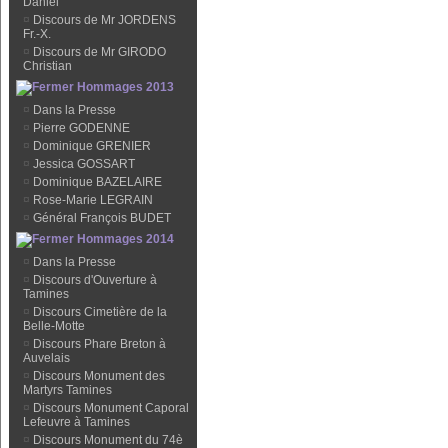
Daniel
¤
Discours de Mr JORDENS
Fr.-X.
¤
Discours de Mr GIRODO
Christian
Hommages 2013
¤
Dans la Presse
¤
Pierre GODENNE
¤
Dominique GRENIER
¤
Jessica GOSSART
¤
Dominique BAZELAIRE
¤
Rose-Marie LEGRAIN
¤
Général François BUDET
Hommages 2014
¤
Dans la Presse
¤
Discours d'Ouverture à
Tamines
¤
Discours Cimetière de la
Belle-Motte
¤
Discours Phare Breton à
Auvelais
¤
Discours Monument des
Martyrs Tamines
¤
Discours Monument Caporal
Lefeuvre à Tamines
¤
Discours Monument du 74è