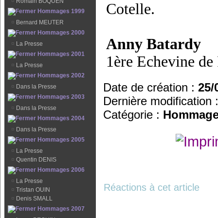
¤
Romain BOQUEN
Cotelle.
Hommages 1999
¤
Bernard MEUTER
Hommages 2000
Anny Batardy
¤
La Presse
Hommages 2001
1ère Echevine de 
¤
La Presse
Hommages 2002
Date de création :
25/
¤
Dans la Presse
Hommages 2003
Dernière modification 
¤
Dans la Presse
Catégorie :
Hommage
Hommages 2004
¤
Dans la Presse
Hommages 2005
¤
La Presse
¤
Quentin DENIS
Hommages 2006
¤
La Presse
Réactions à cet article
¤
Tristan OUIN
¤
Denis SMALL
Hommages 2007