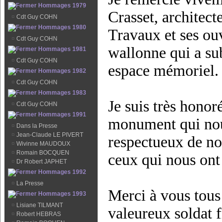
Hommages 1979
Crasset, architec
¤
Cdt Guy COHN
Hommages 1980
Travaux et ses o
¤
Cdt Guy COHN
wallonne qui a sub
Hommages 1981
¤
Cdt Guy COHN
espace mémoriel.
Hommages 1982
¤
Cdt Guy COHN
Hommages 1983
Je suis très hono
¤
Cdt Guy COHN
Hommages 1991
monument qui nous
¤
Dans la Presse
¤
Jean-Claude LE PIVERT
respectueux de no
¤
Wivinne MAUDOUX
¤
Romain BOCQUEN
ceux qui nous ont 
¤
Dr Robert JAPHET
Hommages 1992
¤
La Presse
Merci à vous tous 
Hommages 1993
¤
Lisiane TILMANT
valeureux soldat 
¤
Robert HEBRAS