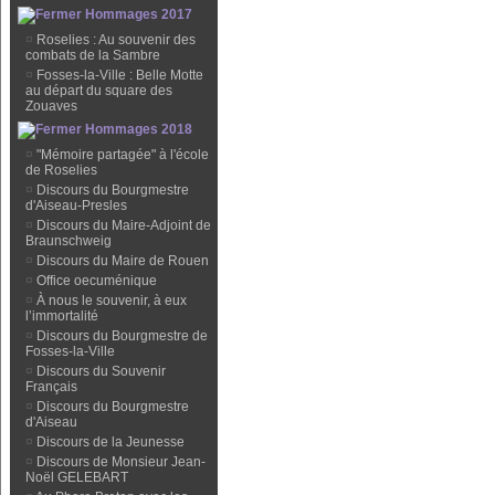
Hommages 2017
¤
Roselies : Au souvenir des
combats de la Sambre
¤
Fosses-la-Ville : Belle Motte
au départ du square des
Zouaves
Hommages 2018
¤
"Mémoire partagée" à l'école
de Roselies
¤
Discours du Bourgmestre
d'Aiseau-Presles
¤
Discours du Maire-Adjoint de
Braunschweig
¤
Discours du Maire de Rouen
¤
Office oecuménique
¤
À nous le souvenir, à eux
l’immortalité
¤
Discours du Bourgmestre de
Fosses-la-Ville
¤
Discours du Souvenir
Français
¤
Discours du Bourgmestre
d'Aiseau
¤
Discours de la Jeunesse
¤
Discours de Monsieur Jean-
Noël GELEBART