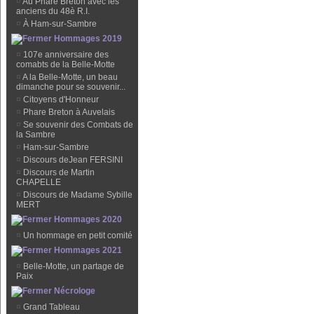
¤
Au Phare Breton avec les
anciens du 48è R.I.
¤
À Ham-sur-Sambre
Hommages 2019
¤
107e anniversaire des
comabts de la Belle-Motte
¤
A la Belle-Motte, un beau
dimanche pour se souvenir...
¤
Citoyens d'Honneur
¤
Phare Breton à Auvelais
¤
Se souvenir des Combats de
la Sambre
¤
Ham-sur-Sambre
¤
Discours deJean FERSINI
¤
Discours de Martin
CHAPELLE
¤
Discours de Madame Sybille
MERT
Hommages 2020
¤
Un hommage en petit comité
Hommages 2021
¤
Belle-Motte, un partage de
Paix
Nécrologe
¤
Grand Tableau