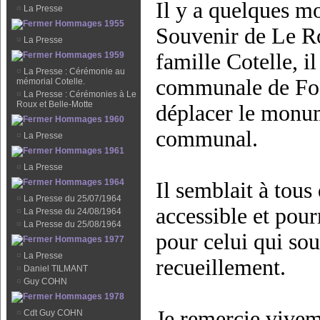
Il y a quelques mo
¤
La Presse
Hommages 1955
Souvenir de Le Ro
¤
La Presse
famille Cotelle, i
Hommages 1959
¤
La Presse : Cérémonie au
communale de Foss
mémorial Cotelle.
¤
La Presse : Cérémonies à Le
Roux et Belle-Motte
déplacer le monum
Hommages 1960
communal.
¤
La Presse
Hommages 1961
¤
La Presse
Hommages 1964
Il semblait à tous
¤
La Presse du 25/07/1964
accessible et pou
¤
La Presse du 24/08/1964
¤
La Presse du 25/08/1964
pour celui qui so
Hommages 1977
¤
La Presse
recueillement.
¤
Daniel TILMANT
¤
Guy COHN
Hommages 1978
Je remercie vive
¤
Cdt Guy COHN