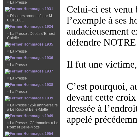
¤
La Presse
Celui-ci est venu 
Hommages 1931
¤
Discours prononcé par M.
l’exemple à ses h
COTELLE
Hommages 1934
audacieusement exp
¤
La Presse : Décès d'Ernest
Cotelle
défendre NOTRE 
Hommages 1935
¤
La Presse
Hommages 1936
Il fut une victim
¤
La Presse
Hommages 1937
¤
La Presse
C’est pourquoi, a
Hommages 1938
¤
La Presse
devant cette croix
Hommages 1939
dressée à l’endroi
¤
La Presse : 25è anniversaire
à Le Roux et Belle-Motte
Hommages 1949
appelé précédemm
¤
La Presse : Cérémonies à Le
Roux et Belle-Motte
Hommages 1954