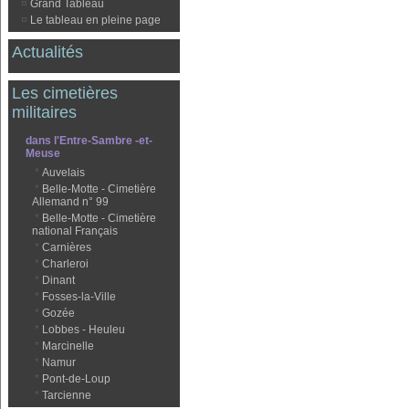
¤
Grand Tableau
¤
Le tableau en pleine page
Actualités
Les cimetières
militaires
dans l'Entre-Sambre -et-
Meuse
*
Auvelais
*
Belle-Motte - Cimetière
Allemand n° 99
*
Belle-Motte - Cimetière
national Français
*
Carnières
*
Charleroi
*
Dinant
*
Fosses-la-Ville
*
Gozée
*
Lobbes - Heuleu
*
Marcinelle
*
Namur
*
Pont-de-Loup
*
Tarcienne