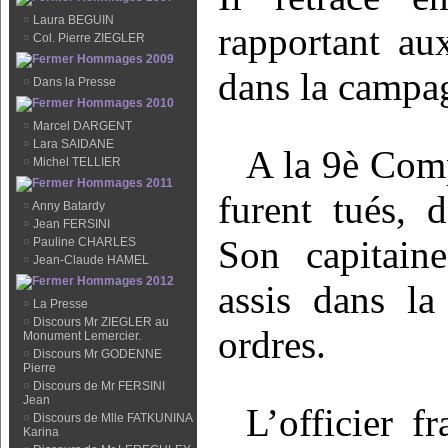
¤
Laura BEGUIN
rapportant au
¤
Col. Pierre ZIEGLER
Hommages 2009
dans la campag
¤
Dans la Presse
Hommages 2010
¤
Marcel DARGENT
¤
Lara SAIDANE
A la 9è Comp
¤
Michel TELLIER
Hommages 2011
furent tués, d
¤
Anny Batardy
¤
Jean FERSINI
Son capitain
¤
Pauline CHARLES
¤
Jean-Claude HAMEL
Hommages 2012
assis dans la
¤
La Presse
¤
Discours Mr ZIEGLER au
ordres.
Monument Lemercier.
¤
Discours Mr GODENNE
Pierre
¤
Discours de Mr FERSINI
Jean
L’officier 
¤
Discours de Mlle FATKUNINA
Karina