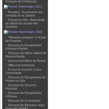
Français de Cherbourg
Hommages 2017
¤
Roselies : Au souvenir des
combats de la Sambre
¤
Fosses-la-Ville : Belle Motte
au départ du square des
Zouaves
Hommages 2018
¤
"Mémoire partagée" à l'école
de Roselies
¤
Discours du Bourgmestre
d'Aiseau-Presles
¤
Discours du Maire-Adjoint de
Braunschweig
¤
Discours du Maire de Rouen
¤
Office oecuménique
¤
À nous le souvenir, à eux
l’immortalité
¤
Discours du Bourgmestre de
Fosses-la-Ville
¤
Discours du Souvenir
Français
¤
Discours du Bourgmestre
d'Aiseau
¤
Discours de la Jeunesse
¤
Discours de Monsieur Jean-
Noël GELEBART