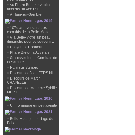
¤
Au Phare Breton avec les
anciens du 48è R.I.
¤
À Ham-sur-Sambre
Hommages 2019
¤
107e anniversaire des
comabts de la Belle-Motte
¤
A la Belle-Motte, un beau
dimanche pour se souvenir...
¤
Citoyens d'Honneur
¤
Phare Breton à Auvelais
¤
Se souvenir des Combats de
la Sambre
¤
Ham-sur-Sambre
¤
Discours deJean FERSINI
¤
Discours de Martin
CHAPELLE
¤
Discours de Madame Sybille
MERT
Hommages 2020
¤
Un hommage en petit comité
Hommages 2021
¤
Belle-Motte, un partage de
Paix
Nécrologe