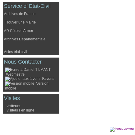
Service d' Etat-Civil
Archives de France
Trouver une Mairie
AD Côtes d'Armor
Archives Départementale
Actes état civil
Nous Contacter
Webmestre
Favoris
Version
mobile
Visites
visiteurs
visiteurs en ligne