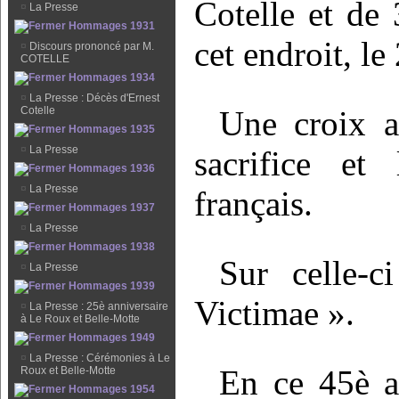
Cotelle et de
¤
La Presse
Hommages 1931
cet endroit, le
¤
Discours prononcé par M.
COTELLE
Hommages 1934
¤
La Presse : Décès d'Ernest
Cotelle
Une croix a
Hommages 1935
¤
La Presse
sacrifice et
Hommages 1936
¤
La Presse
français.
Hommages 1937
¤
La Presse
Hommages 1938
Sur celle-c
¤
La Presse
Hommages 1939
Victimae ».
¤
La Presse : 25è anniversaire
à Le Roux et Belle-Motte
Hommages 1949
¤
La Presse : Cérémonies à Le
En ce 45è an
Roux et Belle-Motte
Hommages 1954