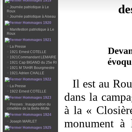
Hommages 1919
de
¤
Journée patriotique à Le
Roux
¤
Journée patriotique à Aiseau
Hommages 1920
¤
Manifestion patriotique à Le
Roux
Hommages 1921
¤
La Presse
Devan
¤
1921 Ernest COTELLE
¤
1921Commandant LEMAIRE
évoqu
¤
1921 Cap BIGAND du 25e RI
¤
1921 M TAHIR Bourgmestre
¤
1921 Adrien CHALLE
Hommages 1922
Il est au Rou
¤
La Presse
¤
1922 Ernest COTELLE
dans la campa
Hommages 1923
¤
Presses : Inauguration du
à la « Closièr
cimetière de la Belle-Motte
Hommages 1924
monument à l
¤
Joseph MARLET
Hommages 1925