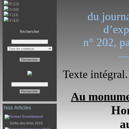
R (12)
S (10)
du journa
T (13)
V (12)
d’exp
Rechercher
n° 202, p
__
Texte intégral.
Au monume
Ho
Nos Articles
Evennement
a
¤
Sortie des Amis 2010