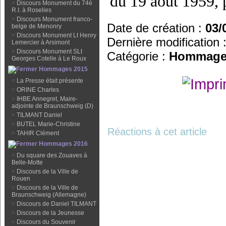
du 19 août 1959, 
¤
Discours Monument du 74è
R.I. à Roselies
¤
Discours Monument franco-
Date de création :
03/
belge de Menonry
¤
Discours Monument Lt Henry
Dernière modification 
Lemercier à Arsimont
¤
Discours Monument SLt
Catégorie :
Hommage
Georges Cotelle à Le Roux
Hommages 2015
¤
La Presse était présente
¤
ORINE Charles
¤
IHBE Annegret, Maire-
adjointe de Braunschweig (D)
¤
TILMANT Daniel
¤
BUTEL Marie-Christine
Réactions à cet article
¤
TAHIR Clément
Hommages 2016
¤
Du square des Zouaves à
Belle-Motte
¤
Discours de la Ville de
Rouen
¤
Discours de la Ville de
Braunschweig (Allemagne)
¤
Discours de Daniel TILMANT
¤
Discours de la Jeunesse
¤
Discours du Souvenir