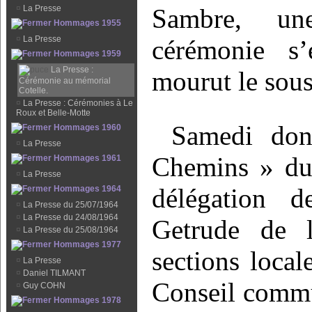
¤
La Presse
Sambre, un
Hommages 1955
¤
La Presse
cérémonie s’
Hommages 1959
La Presse :
mourut le sous
Cérémonie au mémorial
Cotelle.
¤
La Presse : Cérémonies à Le
Roux et Belle-Motte
Samedi don
Hommages 1960
¤
La Presse
Chemins » du
Hommages 1961
¤
La Presse
délégation 
Hommages 1964
¤
La Presse du 25/07/1964
¤
La Presse du 24/08/1964
Getrude de l
¤
La Presse du 25/08/1964
Hommages 1977
sections local
¤
La Presse
¤
Daniel TILMANT
Conseil commu
¤
Guy COHN
Hommages 1978