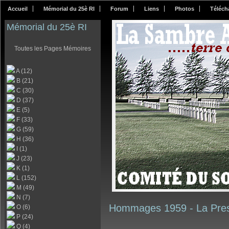
Accueil
Mémorial du 25è RI
Forum
Liens
Photos
Téléch
Mémorial du 25è RI
Toutes les Pages Mémoires
A (12)
B (21)
C (30)
D (37)
E (5)
F (33)
G (59)
H (36)
I (1)
J (23)
K (1)
L (152)
M (49)
N (7)
Hommages 1959 -
La Pre
O (6)
P (24)
Q (4)