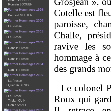
Grosjean », où
¤
Robert HEBRAS
¤
Romain BOQUEN
Cotelle est fle
Hommages 1999
¤
Bernard MEUTER
paroisse, ch
Hommages 2000
¤
La Presse
Hommages 2001
Challe, prési
¤
La Presse
Hommages 2002
ravive les s
¤
Dans la Presse
Hommages 2003
hommage à ceu
¤
Dans la Presse
Hommages 2004
des grands mor
¤
Dans la Presse
Hommages 2005
¤
La Presse
Le colonel P
¤
Quentin DENIS
Hommages 2006
Roux qui gard
¤
La Presse
¤
Tristan OUIN
¤
Denis SMALL
Il retrace e
Hommages 2007