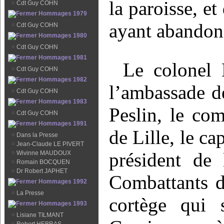
la paroisse, et
¤
Cdt Guy COHN
Hommages 1979
ayant abandon
¤
Cdt Guy COHN
Hommages 1980
¤
Cdt Guy COHN
Hommages 1981
Le colonel L
¤
Cdt Guy COHN
Hommages 1982
l’ambassade de
¤
Cdt Guy COHN
Hommages 1983
Peslin, le co
¤
Cdt Guy COHN
Hommages 1991
de Lille, le ca
¤
Dans la Presse
¤
Jean-Claude LE PIVERT
président de 
¤
Wivinne MAUDOUX
¤
Romain BOCQUEN
¤
Dr Robert JAPHET
Combattants d
Hommages 1992
¤
La Presse
cortège qui 
Hommages 1993
¤
Lisiane TILMANT