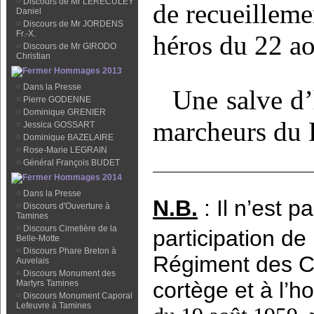
¤
Discours de Mr LERECULEY
de recueilleme
Daniel
¤
Discours de Mr JORDENS
Fr.-X.
héros du 22 a
¤
Discours de Mr GIRODO
Christian
Hommages 2013
¤
Dans la Presse
Une salve d’
¤
Pierre GODENNE
¤
Dominique GRENIER
marcheurs du 
¤
Jessica GOSSART
¤
Dominique BAZELAIRE
¤
Rose-Marie LEGRAIN
¤
Général François BUDET
Hommages 2014
¤
Dans la Presse
N.B.
: Il n’est p
¤
Discours d'Ouverture à
Tamines
¤
Discours Cimetière de la
participation d
Belle-Motte
¤
Discours Phare Breton à
Régiment des Cu
Auvelais
¤
Discours Monument des
cortège et à l’
Martyrs Tamines
¤
Discours Monument Caporal
Lefeuvre à Tamines