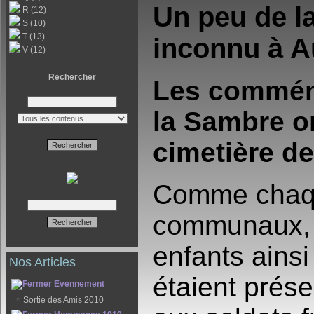
Un peu de l
R (12)
S (10)
T (13)
inconnu à A
V (12)
Rechercher
Les commémo
la Sambre on
cimetière de
Comme chaqu
communaux, 
enfants ainsi
Nos Articles
étaient prés
Evennement
¤
Sortie des Amis 2010