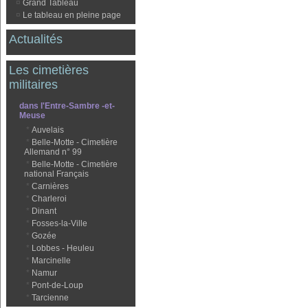
¤
Grand Tableau
¤
Le tableau en pleine page
Actualités
Les cimetières
militaires
dans l'Entre-Sambre -et-
Meuse
*
Auvelais
*
Belle-Motte - Cimetière
Allemand n° 99
*
Belle-Motte - Cimetière
national Français
*
Carnières
*
Charleroi
*
Dinant
*
Fosses-la-Ville
*
Gozée
*
Lobbes - Heuleu
*
Marcinelle
*
Namur
*
Pont-de-Loup
*
Tarcienne