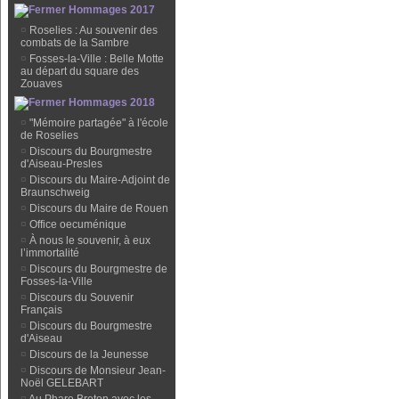
Hommages 2017
¤
Roselies : Au souvenir des
combats de la Sambre
¤
Fosses-la-Ville : Belle Motte
au départ du square des
Zouaves
Hommages 2018
¤
"Mémoire partagée" à l'école
de Roselies
¤
Discours du Bourgmestre
d'Aiseau-Presles
¤
Discours du Maire-Adjoint de
Braunschweig
¤
Discours du Maire de Rouen
¤
Office oecuménique
¤
À nous le souvenir, à eux
l’immortalité
¤
Discours du Bourgmestre de
Fosses-la-Ville
¤
Discours du Souvenir
Français
¤
Discours du Bourgmestre
d'Aiseau
¤
Discours de la Jeunesse
¤
Discours de Monsieur Jean-
Noël GELEBART