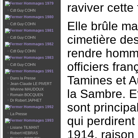
raviver cette
Hommages 1979
¤
Cdt Guy COHN
Hommages 1980
Elle brûle m
¤
Cdt Guy COHN
Hommages 1981
cimetière de
¤
Cdt Guy COHN
Hommages 1982
rendre homma
¤
Cdt Guy COHN
Hommages 1983
officiers fra
¤
Cdt Guy COHN
Hommages 1991
Tamines et Au
¤
Dans la Presse
¤
Jean-Claude LE PIVERT
¤
Wivinne MAUDOUX
la Sambre. Et,
¤
Romain BOCQUEN
¤
Dr Robert JAPHET
sont princip
Hommages 1992
¤
La Presse
qui perdirent
Hommages 1993
¤
Lisiane TILMANT
1914, raison
¤
Robert HEBRAS