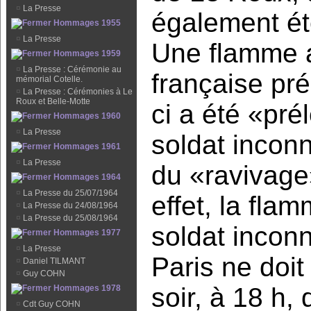
¤
La Presse
également ét
Hommages 1955
¤
La Presse
Une flamme a
Hommages 1959
¤
La Presse : Cérémonie au
française pré
mémorial Cotelle.
¤
La Presse : Cérémonies à Le
Roux et Belle-Motte
ci a été «pré
Hommages 1960
¤
La Presse
soldat inconn
Hommages 1961
¤
La Presse
du «ravivage
Hommages 1964
¤
La Presse du 25/07/1964
effet, la fla
¤
La Presse du 24/08/1964
¤
La Presse du 25/08/1964
soldat incon
Hommages 1977
¤
La Presse
Paris ne doit
¤
Daniel TILMANT
¤
Guy COHN
soir, à 18 h,
Hommages 1978
¤
Cdt Guy COHN