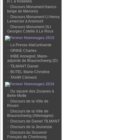
R.I. à Roselies
¤
Discours Monument franco-
belge de Menonry
¤
Discours Monument Lt Henry
Lemercier à Arsimont
¤
Discours Monument SLt
Georges Cotelle à Le Roux
Hommages 2015
¤
La Presse était présente
¤
ORINE Charles
¤
IHBE Annegret, Maire-
adjointe de Braunschweig (D)
¤
TILMANT Daniel
¤
BUTEL Marie-Christine
¤
TAHIR Clément
Hommages 2016
¤
Du square des Zouaves à
Belle-Motte
¤
Discours de la Ville de
Rouen
¤
Discours de la Ville de
Braunschweig (Allemagne)
¤
Discours de Daniel TILMANT
¤
Discours de la Jeunesse
¤
Discours du Souvenir
Français de Cherbourg