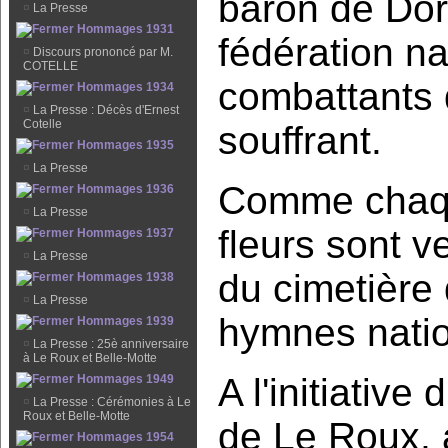
baron de Dorl
¤
La Presse
Hommages 1931
fédération n
¤
Discours prononcé par M.
COTELLE
combattants d
Hommages 1934
¤
La Presse : Décès d'Ernest
Cotelle
souffrant.
Hommages 1935
¤
La Presse
Comme chaqu
Hommages 1936
¤
La Presse
fleurs sont v
Hommages 1937
¤
La Presse
du cimetière 
Hommages 1938
¤
La Presse
hymnes natio
Hommages 1939
¤
La Presse : 25è anniversaire
à Le Roux et Belle-Motte
A l'initiativ
Hommages 1949
¤
La Presse : Cérémonies à Le
Roux et Belle-Motte
de Le Roux, 
Hommages 1954