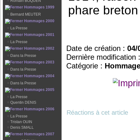
¤
Romain BOQUEN
phare breton
Hommages 1999
¤
Bernard MEUTER
Hommages 2000
¤
La Presse
Hommages 2001
¤
La Presse
Date de création :
04/
Hommages 2002
Dernière modification 
¤
Dans la Presse
Hommages 2003
Catégorie :
Hommage
¤
Dans la Presse
Hommages 2004
¤
Dans la Presse
Hommages 2005
¤
La Presse
¤
Quentin DENIS
Hommages 2006
Réactions à cet article
¤
La Presse
¤
Tristan OUIN
¤
Denis SMALL
Hommages 2007