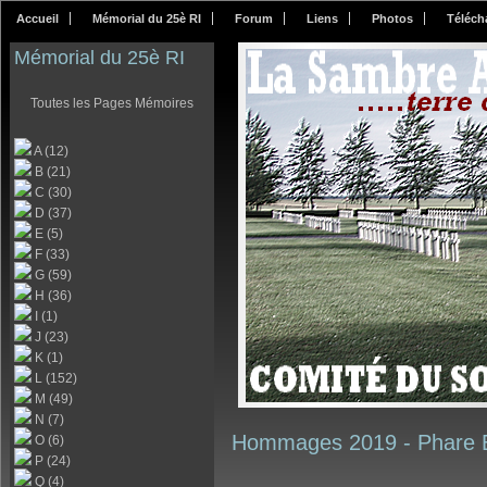
Accueil
Mémorial du 25è RI
Forum
Liens
Photos
Téléch
Mémorial du 25è RI
Toutes les Pages Mémoires
A (12)
B (21)
C (30)
D (37)
E (5)
F (33)
G (59)
H (36)
I (1)
J (23)
K (1)
L (152)
M (49)
N (7)
Hommages 2019 -
Phare 
O (6)
P (24)
Q (4)