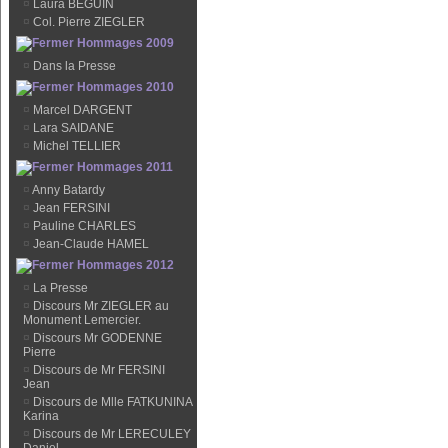
¤
Laura BEGUIN
¤
Col. Pierre ZIEGLER
Hommages 2009
¤
Dans la Presse
Hommages 2010
¤
Marcel DARGENT
¤
Lara SAIDANE
¤
Michel TELLIER
Hommages 2011
¤
Anny Batardy
¤
Jean FERSINI
¤
Pauline CHARLES
¤
Jean-Claude HAMEL
Hommages 2012
¤
La Presse
¤
Discours Mr ZIEGLER au
Monument Lemercier.
¤
Discours Mr GODENNE
Pierre
¤
Discours de Mr FERSINI
Jean
¤
Discours de Mlle FATKUNINA
Karina
¤
Discours de Mr LERECULEY