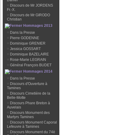
Daniel
¤
Discours de Mr JORDENS
Fr.-X.
¤
Discours de Mr GIRODO
Christian
Hommages 2013
¤
Dans la Presse
¤
Pierre GODENNE
¤
Dominique GRENIER
¤
Jessica GOSSART
¤
Dominique BAZELAIRE
¤
Rose-Marie LEGRAIN
¤
Général François BUDET
Hommages 2014
¤
Dans la Presse
¤
Discours d'Ouverture à
Tamines
¤
Discours Cimetière de la
Belle-Motte
¤
Discours Phare Breton à
Auvelais
¤
Discours Monument des
Martyrs Tamines
¤
Discours Monument Caporal
Lefeuvre à Tamines
¤
Discours Monument du 74è