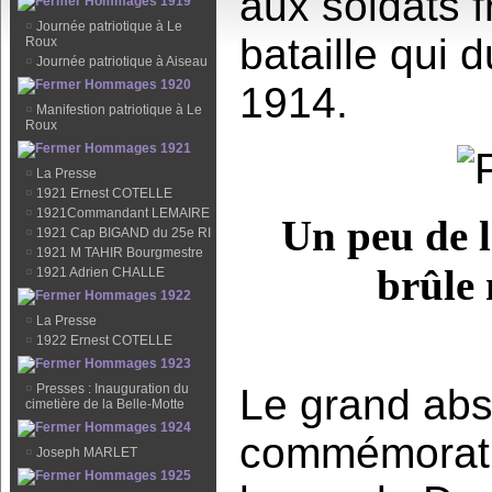
aux soldats f
Hommages 1919
¤
Journée patriotique à Le
bataille qui 
Roux
¤
Journée patriotique à Aiseau
Hommages 1920
1914.
¤
Manifestion patriotique à Le
Roux
Hommages 1921
¤
La Presse
¤
1921 Ernest COTELLE
¤
1921Commandant LEMAIRE
Un peu de 
¤
1921 Cap BIGAND du 25e RI
¤
1921 M TAHIR Bourgmestre
brûle 
¤
1921 Adrien CHALLE
Hommages 1922
¤
La Presse
¤
1922 Ernest COTELLE
Hommages 1923
¤
Presses : Inauguration du
Le grand abs
cimetière de la Belle-Motte
Hommages 1924
commémoratio
¤
Joseph MARLET
Hommages 1925