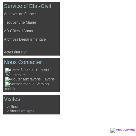
Service d' Etat-Civil
Archives de France
Trouver une Mairie
AD Côtes d'Armor
Archives Départementale
Actes état civil
Nous Contacter
Webmestre
Favoris
Version
mobile
Visites
visiteurs
visiteurs en ligne