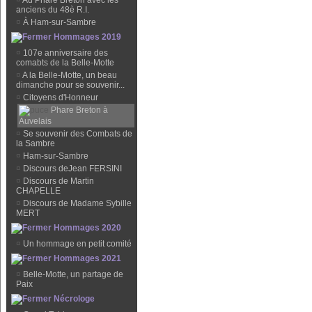
¤
Au Phare Breton avec les
anciens du 48è R.I.
¤
À Ham-sur-Sambre
Hommages 2019
¤
107e anniversaire des
comabts de la Belle-Motte
¤
A la Belle-Motte, un beau
dimanche pour se souvenir...
¤
Citoyens d'Honneur
Phare Breton à
Auvelais
¤
Se souvenir des Combats de
la Sambre
¤
Ham-sur-Sambre
¤
Discours deJean FERSINI
¤
Discours de Martin
CHAPELLE
¤
Discours de Madame Sybille
MERT
Hommages 2020
¤
Un hommage en petit comité
Hommages 2021
¤
Belle-Motte, un partage de
Paix
Nécrologe