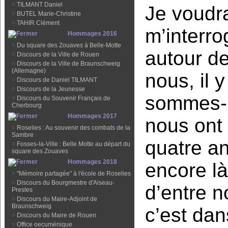
¤
TILMANT Daniel
Je voudra
¤
BUTEL Marie-Christine
¤
TAHIR Clément
m’interr
Hommages 2016
¤
Du square des Zouaves à Belle-Motte
autour d
¤
Discours de la Ville de Rouen
¤
Discours de la Ville de Braunschweig
(Allemagne)
nous, il 
¤
Discours de Daniel TILMANT
¤
Discours de la Jeunesse
sommes-n
¤
Discours du Souvenir Français de
Cherbourg
Hommages 2017
nous ont 
¤
Roselies : Au souvenir des combats de la
Sambre
quatre a
¤
Fosses-la-Ville : Belle Motte au départ du
square des Zouaves
Hommages 2018
encore l
¤
"Mémoire partagée" à l'école de Roselies
¤
Discours du Bourgmestre d'Aiseau-
d’entre n
Presles
¤
Discours du Maire-Adjoint de
Braunschweig
c’est dan
¤
Discours du Maire de Rouen
¤
Office oecuménique