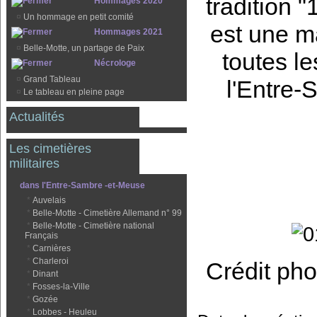
tradition 
Hommages 2020
¤
Un hommage en petit comité
est une m
Hommages 2021
¤
Belle-Motte, un partage de Paix
toutes le
Nécrologe
¤
Grand Tableau
l'Entre
¤
Le tableau en pleine page
Actualités
Les cimetières
militaires
dans l'Entre-Sambre -et-Meuse
*
Auvelais
*
Belle-Motte - Cimetière Allemand n° 99
*
Belle-Motte - Cimetière national
Français
*
Carnières
*
Charleroi
Crédit pho
*
Dinant
*
Fosses-la-Ville
*
Gozée
*
Lobbes - Heuleu