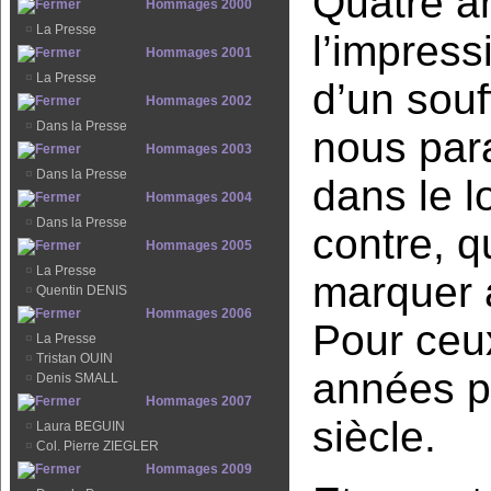
Quatre an
Hommages 2000
¤
La Presse
l’impress
Hommages 2001
¤
La Presse
d’un souf
Hommages 2002
¤
Dans la Presse
nous para
Hommages 2003
¤
Dans la Presse
dans le l
Hommages 2004
¤
Dans la Presse
contre, 
Hommages 2005
¤
La Presse
marquer a
¤
Quentin DENIS
Hommages 2006
Pour ceux
¤
La Presse
¤
Tristan OUIN
années p
¤
Denis SMALL
Hommages 2007
siècle.
¤
Laura BEGUIN
¤
Col. Pierre ZIEGLER
Hommages 2009