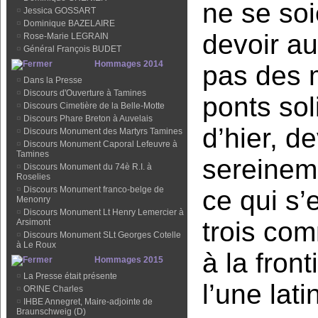
ne se soi
¤
Jessica GOSSART
¤
Dominique BAZELAIRE
devoir au
¤
Rose-Marie LEGRAIN
¤
Général François BUDET
Hommages 2014
pas des 
¤
Dans la Presse
¤
Discours d'Ouverture à Tamines
ponts so
¤
Discours Cimetière de la Belle-Motte
¤
Discours Phare Breton à Auvelais
d’hier, d
¤
Discours Monument des Martyrs Tamines
¤
Discours Monument Caporal Lefeuvre à
Tamines
sereinem
¤
Discours Monument du 74è R.I. à
Roselies
¤
Discours Monument franco-belge de
ce qui s’
Menonry
¤
Discours Monument Lt Henry Lemercier à
trois co
Arsimont
¤
Discours Monument SLt Georges Cotelle
à Le Roux
à la front
Hommages 2015
¤
La Presse était présente
l’une lat
¤
ORINE Charles
¤
IHBE Annegret, Maire-adjointe de
Braunschweig (D)