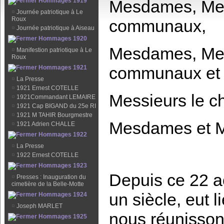
Hommages 1919
Mesdames, Mes
¤
Journée patriotique à Le
Roux
communaux,
¤
Journée patriotique à Aiseau
Hommages 1920
Mesdames, Mess
¤
Manifestion patriotique à Le
Roux
communaux et
Hommages 1921
¤
La Presse
¤
1921 Ernest COTELLE
Messieurs le c
¤
1921Commandant LEMAIRE
¤
1921 Cap BIGAND du 25e RI
¤
1921 M TAHIR Bourgmestre
Mesdames et Mes
¤
1921 Adrien CHALLE
Hommages 1922
¤
La Presse
¤
1922 Ernest COTELLE
Hommages 1923
Depuis ce 22 ao
¤
Presses : Inauguration du
cimetière de la Belle-Motte
un siècle, eut 
Hommages 1924
¤
Joseph MARLET
nous réunisson
Hommages 1925