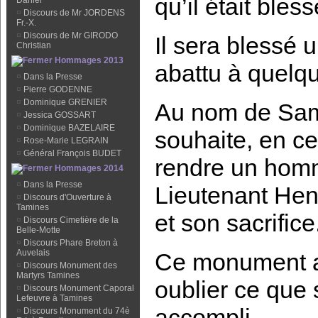
qu’il était bless
Daniel
¤
Discours de Mr JORDENS
Fr.-X.
¤
Discours de Mr GIRODO
Il sera blessé 
Christian
Hommages 2013
abattu à quelq
¤
Dans la Presse
¤
Pierre GODENNE
¤
Dominique GRENIER
Au nom de Samb
¤
Jessica GOSSART
¤
Dominique BAZELAIRE
souhaite, en c
¤
Rose-Marie LEGRAIN
¤
Général François BUDET
rendre un homm
Hommages 2014
¤
Dans la Presse
Lieutenant Hen
¤
Discours d'Ouverture à
Tamines
et son sacrifice
¤
Discours Cimetière de la
Belle-Motte
¤
Discours Phare Breton à
Auvelais
Ce monument a 
¤
Discours Monument des
Martyrs Tamines
oublier ce que 
¤
Discours Monument Caporal
Lefeuvre à Tamines
accompli.
¤
Discours Monument du 74è