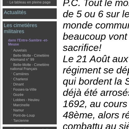
P.C. Tout le mo
¤
Le tableau en pleine page
de 5 ou 6 sur l
Actualités
monde communie
Les cimetières
militaires
beaucoup vont m
dans l'Entre-Sambre -et-
sacrifice!
Meuse
*
Auvelais
Le 21 Août aux 
*
Belle-Motte - Cimetière
Allemand n° 99
*
Belle-Motte - Cimetière
régiment se dé
national Français
*
Carnières
qui bordent la
*
Charleroi
*
Dinant
déjà été arrosé
*
Fosses-la-Ville
*
Gozée
*
Lobbes - Heuleu
1692, au cours d
*
Marcinelle
*
Namur
48ème, alors ré
*
Pont-de-Loup
*
Tarcienne
combattu au si