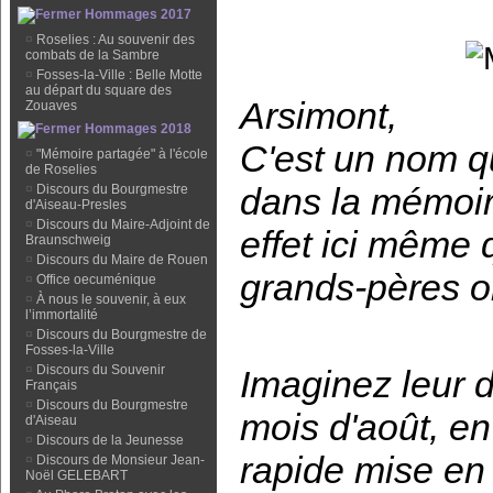
Hommages 2017
¤
Roselies : Au souvenir des
combats de la Sambre
¤
Fosses-la-Ville : Belle Motte
au départ du square des
Arsimont,
Zouaves
Hommages 2018
C'est un nom q
¤
"Mémoire partagée" à l'école
de Roselies
dans la mémoir
¤
Discours du Bourgmestre
d'Aiseau-Presles
¤
Discours du Maire-Adjoint de
effet ici même 
Braunschweig
¤
Discours du Maire de Rouen
grands-pères on
¤
Office oecuménique
¤
À nous le souvenir, à eux
l’immortalité
¤
Discours du Bourgmestre de
Fosses-la-Ville
¤
Discours du Souvenir
Imaginez leur d
Français
¤
Discours du Bourgmestre
mois d'août, en
d'Aiseau
¤
Discours de la Jeunesse
rapide mise en 
¤
Discours de Monsieur Jean-
Noël GELEBART