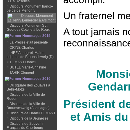
R.I. à Roselies
¤
Discours Monument franco-
belge de Menonry
Un fraternel me
Discours Monument
Lt Henry Lemercier à Arsimont
¤
Discours Monument SLt
A tout jamais n
Georges Cotelle à Le Roux
Hommages 2015
reconnaissance
¤
La Presse était présente
¤
ORINE Charles
¤
IHBE Annegret, Maire-
adjointe de Braunschweig (D)
¤
TILMANT Daniel
¤
BUTEL Marie-Christine
Monsie
¤
TAHIR Clément
Hommages 2016
Gendar
¤
Du square des Zouaves à
Belle-Motte
¤
Discours de la Ville de
Rouen
Président d
¤
Discours de la Ville de
Braunschweig (Allemagne)
et Amis du
¤
Discours de Daniel TILMANT
¤
Discours de la Jeunesse
¤
Discours du Souvenir
Français de Cherbourg