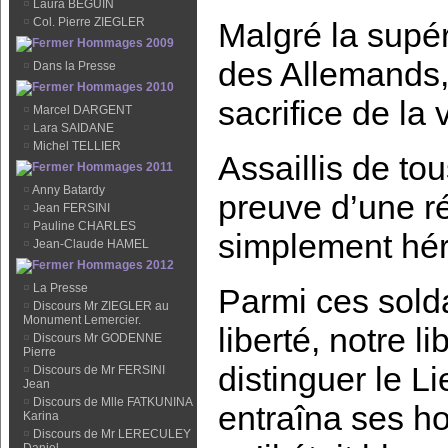
¤
Laura BEGUIN
¤
Col. Pierre ZIEGLER
Malgré la supér
Hommages 2009
des Allemands, 
¤
Dans la Presse
Hommages 2010
sacrifice de la 
¤
Marcel DARGENT
¤
Lara SAIDANE
¤
Michel TELLIER
Assaillis de tou
Hommages 2011
¤
Anny Batardy
preuve d’une ré
¤
Jean FERSINI
¤
Pauline CHARLES
simplement hér
¤
Jean-Claude HAMEL
Hommages 2012
¤
La Presse
Parmi ces sold
¤
Discours Mr ZIEGLER au
Monument Lemercier.
liberté, notre l
¤
Discours Mr GODENNE
Pierre
distinguer le L
¤
Discours de Mr FERSINI
Jean
¤
Discours de Mlle FATKUNINA
entraîna ses h
Karina
¤
Discours de Mr LERECULEY