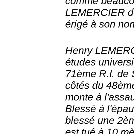
comme beaucoup
LEMERCIER don
érigé à son no
Henry LEMERCIE
études universit
71ème R.I. de S
côtés du 48ème 
monte à l'assau
Blessé à l'épaul
blessé une 2ème
est tué à 10 m