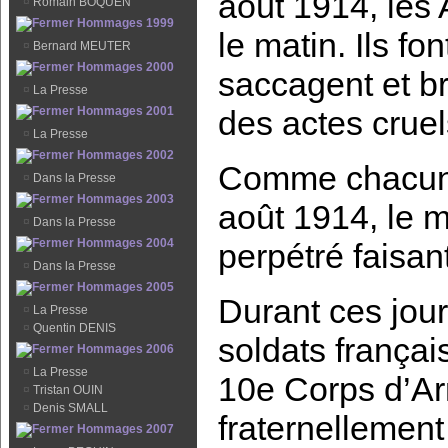
août 1914, les 
¤
Romain BOQUEN
Hommages 1999
le matin. Ils fo
¤
Bernard MEUTER
Hommages 2000
saccagent et b
¤
La Presse
Hommages 2001
des actes cruel
¤
La Presse
Hommages 2002
Comme chacun s
¤
Dans la Presse
Hommages 2003
août 1914, le 
¤
Dans la Presse
Hommages 2004
perpétré faisan
¤
Dans la Presse
Hommages 2005
Durant ces jou
¤
La Presse
¤
Quentin DENIS
soldats françai
Hommages 2006
¤
La Presse
10e Corps d’Ar
¤
Tristan OUIN
¤
Denis SMALL
fraternellement
Hommages 2007