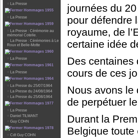
¤
La Presse
journées du 20
Hommages 1955
pour défendre l
¤
La Presse
Hommages 1959
royaume, de l’
¤
La Presse : Cérémonie au
mémorial Cotelle.
certaine idée d
¤
La Presse : Cérémonies à Le
Roux et Belle-Motte
Hommages 1960
Des centaines 
¤
La Presse
Hommages 1961
cours de ces j
¤
La Presse
Hommages 1964
¤
La Presse du 25/07/1964
Nous avons le d
¤
La Presse du 24/08/1964
¤
La Presse du 25/08/1964
de perpétuer le
Hommages 1977
¤
La Presse
Durant la Prem
¤
Daniel TILMANT
¤
Guy COHN
Belgique toute 
Hommages 1978
¤
Cdt Guy COHN