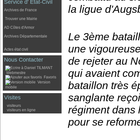
Service d' Etat-Civil
la ligue d'Augs
Archives de France
Trouver une Mairie
AD Côtes d'Armor
Le 3ème batail
Archives Départementale
une vigoureuse 
Actes état civil
de rejeter au 
Nous Contacter
qui avaient com
Webmestre
Favoris
bataillon très 
Version
mobile
sanglante reçoit
Visites
visiteurs
régiment dans l
visiteurs en ligne
pour se reforme