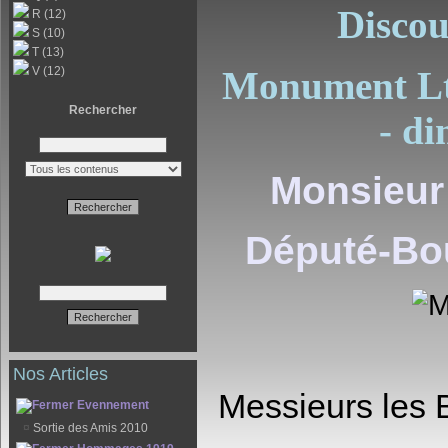
Discou
R (12)
S (10)
T (13)
V (12)
Monument Lt
Rechercher
- d
Monsieur
Député-Bo
Nos Articles
Messieurs les 
Evennement
¤
Sortie des Amis 2010