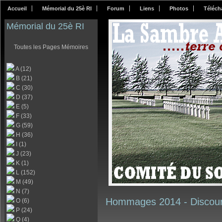
Accueil
Mémorial du 25è RI
Forum
Liens
Photos
Téléch
Mémorial du 25è RI
Toutes les Pages Mémoires
A (12)
B (21)
C (30)
D (37)
E (5)
F (33)
G (59)
H (36)
I (1)
J (23)
K (1)
L (152)
M (49)
N (7)
Hommages 2014 -
Discou
O (6)
P (24)
Q (4)