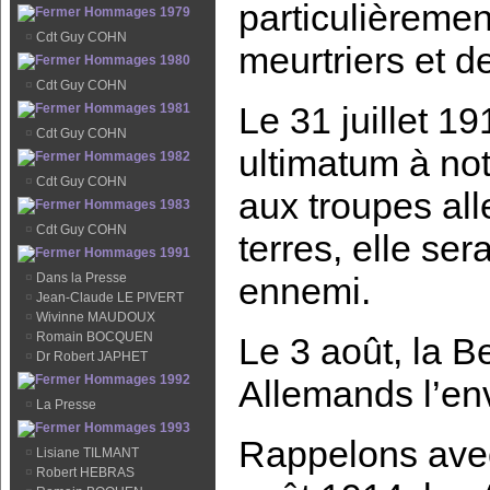
particulièremen
Hommages 1979
¤
Cdt Guy COHN
meurtriers et 
Hommages 1980
¤
Cdt Guy COHN
Le 31 juillet 1
Hommages 1981
¤
Cdt Guy COHN
ultimatum à not
Hommages 1982
¤
Cdt Guy COHN
aux troupes al
Hommages 1983
¤
Cdt Guy COHN
terres, elle se
Hommages 1991
¤
Dans la Presse
ennemi.
¤
Jean-Claude LE PIVERT
¤
Wivinne MAUDOUX
¤
Romain BOCQUEN
Le 3 août, la B
¤
Dr Robert JAPHET
Hommages 1992
Allemands l’en
¤
La Presse
Hommages 1993
Rappelons avec
¤
Lisiane TILMANT
¤
Robert HEBRAS