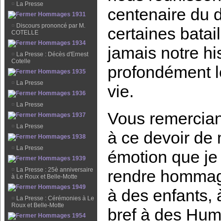
¤
La Presse
centenaire du 
Hommages 1931
¤
Discours prononcé par M.
certaines batai
COTELLE
Hommages 1934
jamais notre hi
¤
La Presse : Décès d'Ernest
Cotelle
profondément l
Hommages 1935
¤
La Presse
vie.
Hommages 1936
¤
La Presse
Vous remerciant
Hommages 1937
¤
La Presse
à ce devoir de 
Hommages 1938
¤
La Presse
émotion que je 
Hommages 1939
¤
La Presse : 25è anniversaire
rendre hommag
à Le Roux et Belle-Motte
Hommages 1949
à des enfants, 
¤
La Presse : Cérémonies à Le
Roux et Belle-Motte
bref à des Huma
Hommages 1954