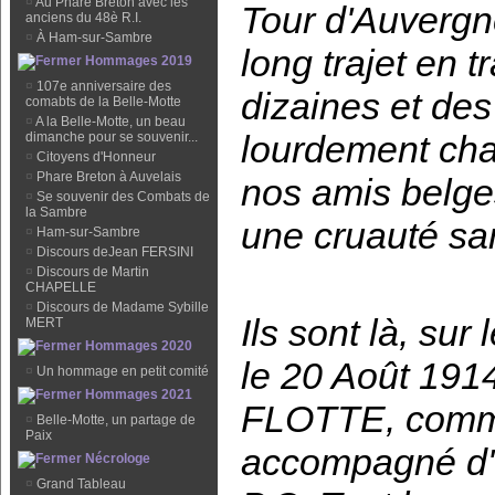
¤
Au Phare Breton avec les
Tour d'Auvergn
anciens du 48è R.I.
¤
À Ham-sur-Sambre
long trajet en t
Hommages 2019
¤
107e anniversaire des
dizaines et des
comabts de la Belle-Motte
¤
A la Belle-Motte, un beau
lourdement cha
dimanche pour se souvenir...
¤
Citoyens d'Honneur
¤
Phare Breton à Auvelais
nos amis belge
¤
Se souvenir des Combats de
la Sambre
une cruauté sa
¤
Ham-sur-Sambre
¤
Discours deJean FERSINI
¤
Discours de Martin
CHAPELLE
¤
Discours de Madame Sybille
Ils sont là, sur
MERT
Hommages 2020
le 20 Août 1914
¤
Un hommage en petit comité
Hommages 2021
FLOTTE, comma
¤
Belle-Motte, un partage de
Paix
accompagné d'u
Nécrologe
¤
Grand Tableau