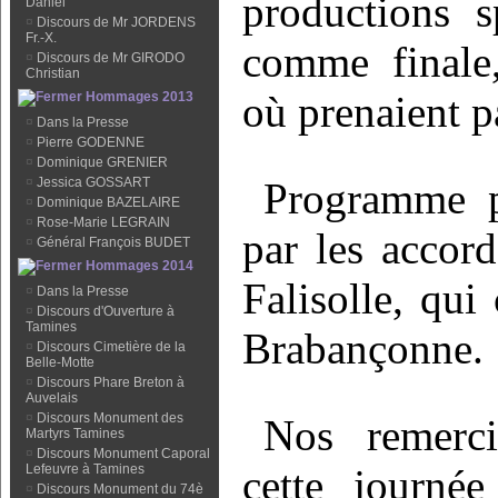
productions s
Daniel
¤
Discours de Mr JORDENS
Fr.-X.
comme finale
¤
Discours de Mr GIRODO
Christian
où prenaient p
Hommages 2013
¤
Dans la Presse
¤
Pierre GODENNE
¤
Dominique GRENIER
¤
Jessica GOSSART
Programme pa
¤
Dominique BAZELAIRE
¤
Rose-Marie LEGRAIN
par les accor
¤
Général François BUDET
Hommages 2014
Falisolle, qui
¤
Dans la Presse
¤
Discours d'Ouverture à
Tamines
Brabançonne.
¤
Discours Cimetière de la
Belle-Motte
¤
Discours Phare Breton à
Auvelais
¤
Discours Monument des
Nos remerci
Martyrs Tamines
¤
Discours Monument Caporal
Lefeuvre à Tamines
cette journé
¤
Discours Monument du 74è