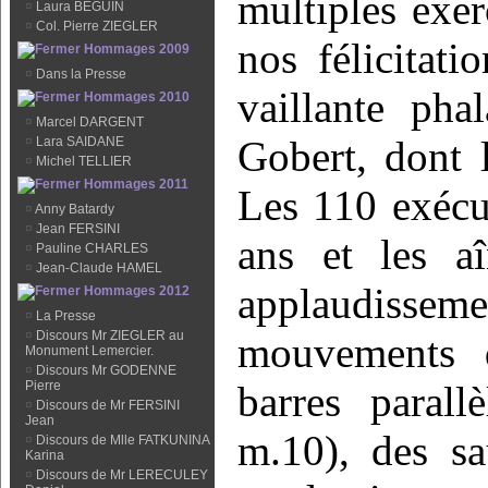
multiples exer
¤
Laura BEGUIN
¤
Col. Pierre ZIEGLER
nos félicitati
Hommages 2009
¤
Dans la Presse
vaillante pha
Hommages 2010
¤
Marcel DARGENT
Gobert, dont l
¤
Lara SAIDANE
¤
Michel TELLIER
Hommages 2011
Les 110 exécut
¤
Anny Batardy
¤
Jean FERSINI
ans et les a
¤
Pauline CHARLES
¤
Jean-Claude HAMEL
applaudiss
Hommages 2012
¤
La Presse
¤
Discours Mr ZIEGLER au
mouvements d
Monument Lemercier.
¤
Discours Mr GODENNE
Pierre
barres parall
¤
Discours de Mr FERSINI
Jean
m.10), des sa
¤
Discours de Mlle FATKUNINA
Karina
¤
Discours de Mr LERECULEY