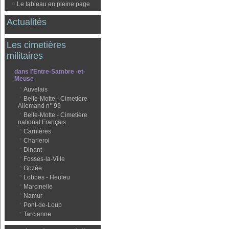
¤
Le tableau en pleine page
Actualités
Les cimetières
militaires
dans l'Entre-Sambre -et-
Meuse
*
Auvelais
*
Belle-Motte - Cimetière
Allemand n° 99
*
Belle-Motte - Cimetière
national Français
*
Carnières
*
Charleroi
*
Dinant
*
Fosses-la-Ville
*
Gozée
*
Lobbes - Heuleu
*
Marcinelle
*
Namur
*
Pont-de-Loup
*
Tarcienne