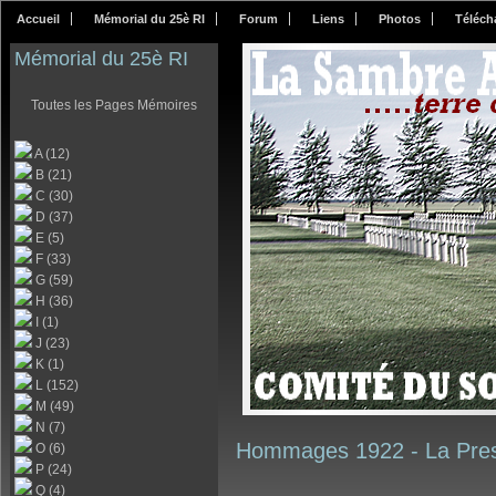
Accueil
Mémorial du 25è RI
Forum
Liens
Photos
Téléch
Mémorial du 25è RI
Toutes les Pages Mémoires
A (12)
B (21)
C (30)
D (37)
E (5)
F (33)
G (59)
H (36)
I (1)
J (23)
K (1)
L (152)
M (49)
N (7)
Hommages 1922 -
La Pre
O (6)
P (24)
Q (4)