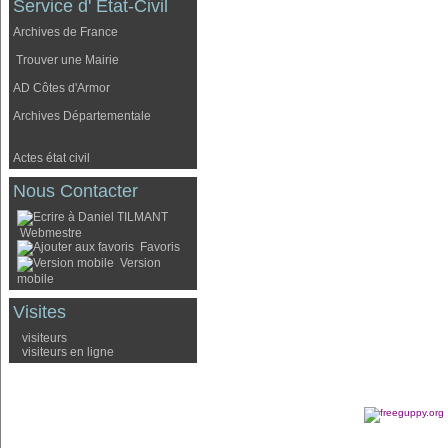
Service d' Etat-Civil
Archives de France
Trouver une Mairie
AD Côtes d'Armor
Archives Départementale
Actes état civil
Nous Contacter
Webmestre
Favoris
Version
mobile
Visites
visiteurs
visiteurs en ligne