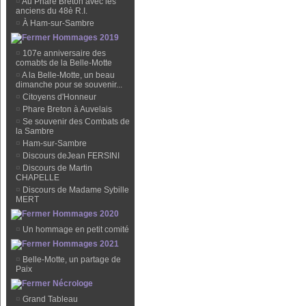
¤
Au Phare Breton avec les
anciens du 48è R.I.
¤
À Ham-sur-Sambre
Hommages 2019
¤
107e anniversaire des
comabts de la Belle-Motte
¤
A la Belle-Motte, un beau
dimanche pour se souvenir...
¤
Citoyens d'Honneur
¤
Phare Breton à Auvelais
¤
Se souvenir des Combats de
la Sambre
¤
Ham-sur-Sambre
¤
Discours deJean FERSINI
¤
Discours de Martin
CHAPELLE
¤
Discours de Madame Sybille
MERT
Hommages 2020
¤
Un hommage en petit comité
Hommages 2021
¤
Belle-Motte, un partage de
Paix
Nécrologe
¤
Grand Tableau