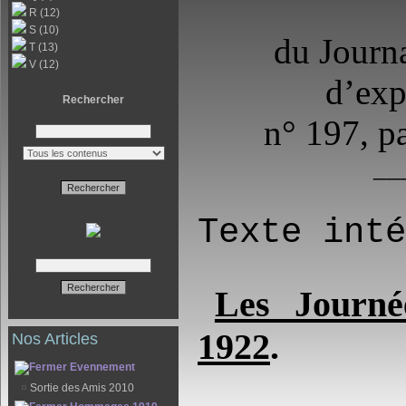
R (12)
S (10)
du Journa
T (13)
V (12)
d’exp
Rechercher
n° 197, p
__
Texte inté
Les Journé
1922
.
Nos Articles
Evennement
¤
Sortie des Amis 2010