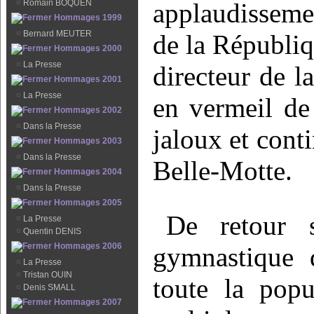
¤
Romain BOQUEN
applaudissemen
Hommages 1999
¤
Bernard MEUTER
de la Républiq
Hommages 2000
¤
La Presse
directeur de l
Hommages 2001
¤
La Presse
en vermeil de
Hommages 2002
¤
Dans la Presse
jaloux et cont
Hommages 2003
¤
Dans la Presse
Belle-Motte.
Hommages 2004
¤
Dans la Presse
Hommages 2005
De retour 
¤
La Presse
¤
Quentin DENIS
Hommages 2006
gymnastique 
¤
La Presse
¤
Tristan OUIN
toute la pop
¤
Denis SMALL
Hommages 2007