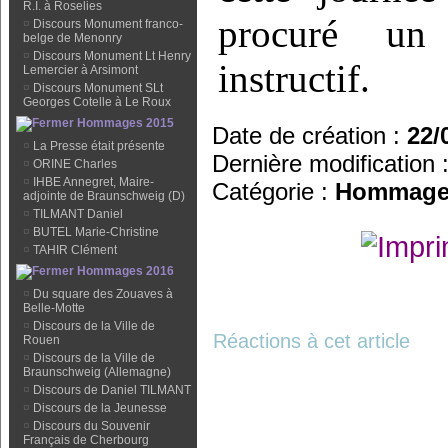
R.I. à Roselies
procuré un 
¤
Discours Monument franco-
belge de Menonry
¤
Discours Monument Lt Henry
instructif.
Lemercier à Arsimont
¤
Discours Monument SLt
Georges Cotelle à Le Roux
Hommages 2015
Date de création :
22/
¤
La Presse était présente
Dernière modification 
¤
ORINE Charles
¤
IHBE Annegret, Maire-
Catégorie :
Hommage
adjointe de Braunschweig (D)
¤
TILMANT Daniel
¤
BUTEL Marie-Christine
¤
TAHIR Clément
Hommages 2016
¤
Du square des Zouaves à
Belle-Motte
¤
Discours de la Ville de
Réactions à cet article
Rouen
¤
Discours de la Ville de
Braunschweig (Allemagne)
¤
Discours de Daniel TILMANT
¤
Discours de la Jeunesse
¤
Discours du Souvenir
Français de Cherbourg