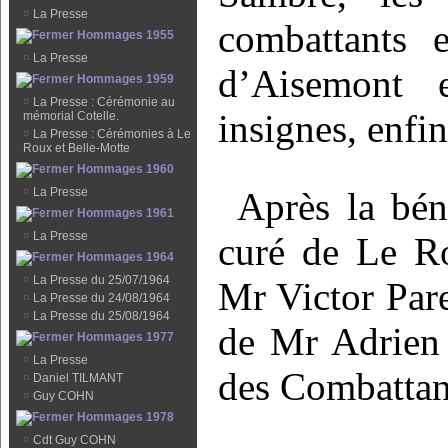
¤
La Presse
combattants e
Hommages 1955
¤
La Presse
d’Aisemont
Hommages 1959
¤
La Presse : Cérémonie au
insignes, enfin
mémorial Cotelle.
¤
La Presse : Cérémonies à Le
Roux et Belle-Motte
Hommages 1960
¤
La Presse
Après la bén
Hommages 1961
¤
La Presse
curé de Le Ro
Hommages 1964
¤
La Presse du 25/07/1964
Mr Victor Par
¤
La Presse du 24/08/1964
¤
La Presse du 25/08/1964
de Mr Adrien 
Hommages 1977
¤
La Presse
des Combattan
¤
Daniel TILMANT
¤
Guy COHN
Hommages 1978
¤
Cdt Guy COHN