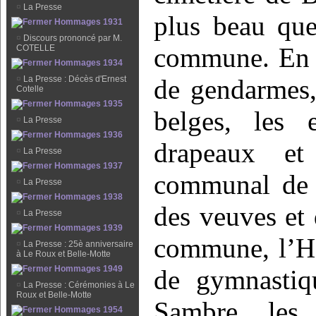
¤
La Presse
plus beau que
Hommages 1931
¤
Discours prononcé par M.
commune. En t
COTELLE
Hommages 1934
¤
La Presse : Décès d'Ernest
de gendarmes,
Cotelle
Hommages 1935
belges, les 
¤
La Presse
Hommages 1936
drapeaux et
¤
La Presse
Hommages 1937
communal de 
¤
La Presse
Hommages 1938
des veuves et 
¤
La Presse
Hommages 1939
commune, l’Ha
¤
La Presse : 25è anniversaire
à Le Roux et Belle-Motte
Hommages 1949
de gymnastiq
¤
La Presse : Cérémonies à Le
Roux et Belle-Motte
Sambre, les 
Hommages 1954