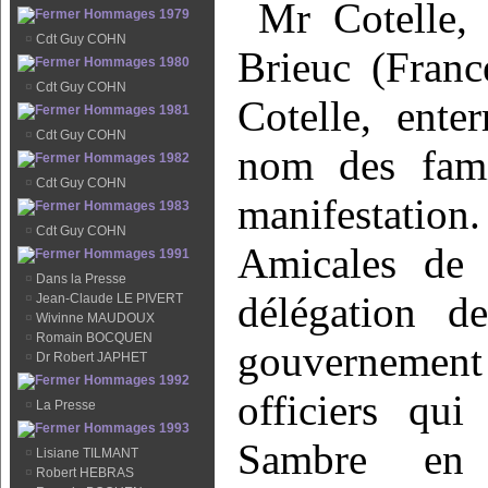
Mr Cotelle, 
Hommages 1979
¤
Cdt Guy COHN
Brieuc (Franc
Hommages 1980
¤
Cdt Guy COHN
Cotelle, ente
Hommages 1981
¤
Cdt Guy COHN
nom des famil
Hommages 1982
¤
Cdt Guy COHN
manifestatio
Hommages 1983
¤
Cdt Guy COHN
Amicales de 
Hommages 1991
¤
Dans la Presse
délégation d
¤
Jean-Claude LE PIVERT
¤
Wivinne MAUDOUX
¤
Romain BOCQUEN
gouvernement
¤
Dr Robert JAPHET
Hommages 1992
officiers qu
¤
La Presse
Hommages 1993
Sambre en
¤
Lisiane TILMANT
¤
Robert HEBRAS