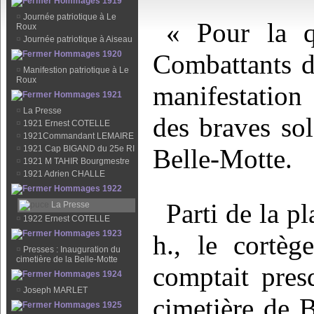
Hommages 1919
¤
Journée patriotique à Le
« Pour la q
Roux
¤
Journée patriotique à Aiseau
Hommages 1920
Combattants d
¤
Manifestion patriotique à Le
Roux
manifestation 
Hommages 1921
¤
La Presse
des braves sol
¤
1921 Ernest COTELLE
¤
1921Commandant LEMAIRE
¤
1921 Cap BIGAND du 25e RI
Belle-Motte.
¤
1921 M TAHIR Bourgmestre
¤
1921 Adrien CHALLE
Hommages 1922
Parti de la 
La Presse
¤
1922 Ernest COTELLE
Hommages 1923
h., le cortè
¤
Presses : Inauguration du
cimetière de la Belle-Motte
comptait pres
Hommages 1924
¤
Joseph MARLET
cimetière de 
Hommages 1925