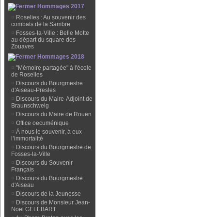
Hommages 2017
¤
Roselies : Au souvenir des
combats de la Sambre
¤
Fosses-la-Ville : Belle Motte
au départ du square des
Zouaves
Hommages 2018
¤
"Mémoire partagée" à l'école
de Roselies
¤
Discours du Bourgmestre
d'Aiseau-Presles
¤
Discours du Maire-Adjoint de
Braunschweig
¤
Discours du Maire de Rouen
¤
Office oecuménique
¤
À nous le souvenir, à eux
l’immortalité
¤
Discours du Bourgmestre de
Fosses-la-Ville
¤
Discours du Souvenir
Français
¤
Discours du Bourgmestre
d'Aiseau
¤
Discours de la Jeunesse
¤
Discours de Monsieur Jean-
Noël GELEBART