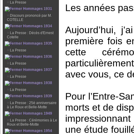
¤
La Presse
Les années pas
Hommages 1931
¤
Discours prononcé par M.
COTELLE
Hommages 1934
Aujourd’hui, j’
¤
La Presse : Décès d'Ernest
Cotelle
première fois e
Hommages 1935
cette céré
¤
La Presse
Hommages 1936
particulièremen
¤
La Presse
Hommages 1937
avec vous, ce d
¤
La Presse
Hommages 1938
¤
La Presse
Pour l’Entre-S
Hommages 1939
¤
La Presse : 25è anniversaire
morts et de dis
à Le Roux et Belle-Motte
Hommages 1949
impressionnant 
¤
La Presse : Cérémonies à Le
Roux et Belle-Motte
une étude fouill
Hommages 1954