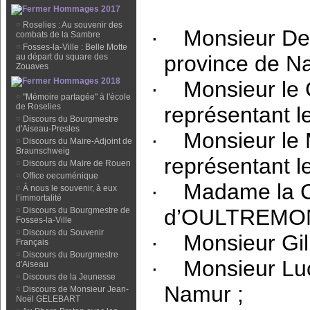
Hommages 2017
¤
Roselies : Au souvenir des
·
Monsieur De
combats de la Sambre
¤
Fosses-la-Ville : Belle Motte
province de N
au départ du square des
Zouaves
Hommages 2018
·
Monsieur l
¤
"Mémoire partagée" à l'école
de Roselies
représentant l
¤
Discours du Bourgmestre
d'Aiseau-Presles
·
Monsieur le
¤
Discours du Maire-Adjoint de
Braunschweig
représentant l
¤
Discours du Maire de Rouen
¤
Office oecuménique
·
Madame la 
¤
À nous le souvenir, à eux
l’immortalité
d’OULTREMON
¤
Discours du Bourgmestre de
Fosses-la-Ville
¤
Discours du Souvenir
·
Monsieur Gi
Français
¤
Discours du Bourgmestre
·
Monsieur Lu
d'Aiseau
¤
Discours de la Jeunesse
Namur ;
¤
Discours de Monsieur Jean-
Noël GELEBART