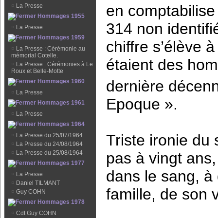
en comptabilise
¤
La Presse
Hommages 1955
314 non identifi
¤
La Presse
Hommages 1959
chiffre s’élève à
¤
La Presse : Cérémonie au
mémorial Cotelle.
étaient des hom
¤
La Presse : Cérémonies à Le
Roux et Belle-Motte
dernière décenn
Hommages 1960
¤
La Presse
Epoque ».
Hommages 1961
¤
La Presse
Hommages 1964
Triste ironie du
¤
La Presse du 25/07/1964
¤
La Presse du 24/08/1964
pas à vingt ans,
¤
La Presse du 25/08/1964
Hommages 1977
dans le sang, à
¤
La Presse
¤
Daniel TILMANT
famille, de son v
¤
Guy COHN
Hommages 1978
¤
Cdt Guy COHN