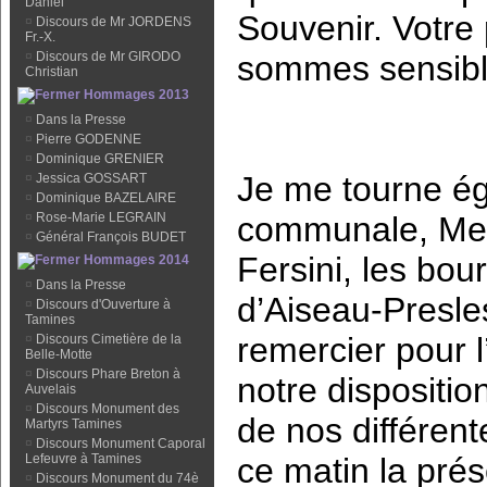
Daniel
Souvenir. Votre
¤
Discours de Mr JORDENS
Fr.-X.
sommes sensibl
¤
Discours de Mr GIRODO
Christian
Hommages 2013
¤
Dans la Presse
¤
Pierre GODENNE
¤
Dominique GRENIER
Je me tourne ég
¤
Jessica GOSSART
¤
Dominique BAZELAIRE
communale, Mes
¤
Rose-Marie LEGRAIN
¤
Général François BUDET
Fersini, les bou
Hommages 2014
¤
Dans la Presse
d’Aiseau-Presles
¤
Discours d'Ouverture à
Tamines
remercier pour l
¤
Discours Cimetière de la
Belle-Motte
¤
Discours Phare Breton à
notre dispositi
Auvelais
¤
Discours Monument des
de nos différent
Martyrs Tamines
¤
Discours Monument Caporal
ce matin la pré
Lefeuvre à Tamines
¤
Discours Monument du 74è