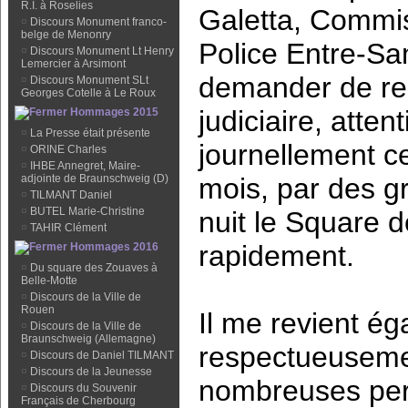
R.I. à Roselies
Galetta, Commis
¤
Discours Monument franco-
belge de Menonry
Police Entre-Sa
¤
Discours Monument Lt Henry
Lemercier à Arsimont
demander de res
¤
Discours Monument SLt
Georges Cotelle à Le Roux
judiciaire, atte
Hommages 2015
¤
La Presse était présente
journellement c
¤
ORINE Charles
¤
IHBE Annegret, Maire-
mois, par des g
adjointe de Braunschweig (D)
¤
TILMANT Daniel
¤
BUTEL Marie-Christine
nuit le Square d
¤
TAHIR Clément
rapidement.
Hommages 2016
¤
Du square des Zouaves à
Belle-Motte
¤
Discours de la Ville de
Rouen
Il me revient ég
¤
Discours de la Ville de
Braunschweig (Allemagne)
respectueusemen
¤
Discours de Daniel TILMANT
¤
Discours de la Jeunesse
nombreuses pers
¤
Discours du Souvenir
Français de Cherbourg