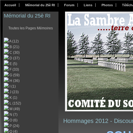
Accueil
Mémorial du 25è RI
Forum
Liens
Photos
Téléch
Mémorial du 25è RI
Toutes les Pages Mémoires
A (12)
B (21)
C (30)
D (37)
E (5)
F (33)
G (59)
H (36)
I (1)
J (23)
K (1)
L (152)
M (49)
N (7)
Hommages 2012 -
Discou
O (6)
P (24)
Q (4)