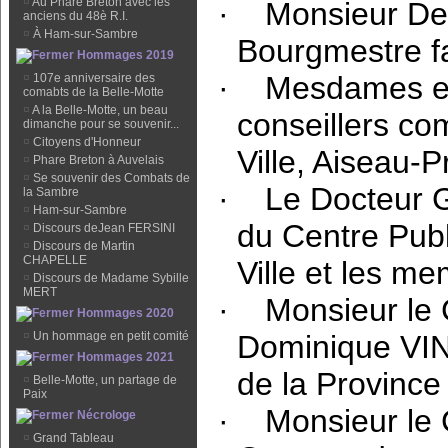
¤
Au Phare Breton avec les
·
Monsieur De
anciens du 48è R.I.
¤
À Ham-sur-Sambre
Bourgmestre fa
Hommages 2019
·
Mesdames et
¤
107e anniversaire des
comabts de la Belle-Motte
¤
A la Belle-Motte, un beau
conseillers co
dimanche pour se souvenir...
¤
Citoyens d'Honneur
Ville, Aiseau-P
¤
Phare Breton à Auvelais
¤
Se souvenir des Combats de
·
Le Docteur 
la Sambre
¤
Ham-sur-Sambre
du Centre Publ
¤
Discours deJean FERSINI
¤
Discours de Martin
CHAPELLE
Ville et les m
¤
Discours de Madame Sybille
MERT
·
Monsieur le 
Hommages 2020
Dominique VI
¤
Un hommage en petit comité
Hommages 2021
de la Province
¤
Belle-Motte, un partage de
Paix
·
Monsieur le 
Nécrologe
¤
Grand Tableau