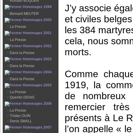
¤
Romain BOQUEN
J’y associe égal
Hommages 1999
¤
Bernard MEUTER
et civiles belges
Hommages 2000
¤
La Presse
les 384 martyres
Hommages 2001
cela, nous somm
¤
La Presse
Hommages 2002
morts.
¤
Dans la Presse
Hommages 2003
¤
Dans la Presse
Comme chaque 
Hommages 2004
¤
Dans la Presse
1919, la comm
Hommages 2005
¤
La Presse
de nombreux p
¤
Quentin DENIS
Hommages 2006
remercier trè
¤
La Presse
présents à Le R
¤
Tristan OUIN
¤
Denis SMALL
l’on appelle « 
Hommages 2007