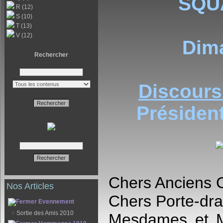
SQU
R (12)
S (10)
T (13)
V (12)
Dim
Rechercher
Discours
Présiden
Chers Anciens 
Nos Articles
Chers Porte-dr
Evennement
¤
Sortie des Amis 2010
Mesdames et Me