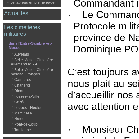
Commandant mil
¤
Le tableau en pleine page
·
Le Commanda
Actualités
Protocole milit
Les cimetières
militaires
province de Na
dans l'Entre-Sambre -et-
Dominique PO
Meuse
*
Auvelais
*
Belle-Motte - Cimetière
Allemand n° 99
C’est toujours 
*
Belle-Motte - Cimetière
national Français
*
Carnières
nous plait au s
*
Charleroi
*
Dinant
d’accueillir nos
*
Fosses-la-Ville
*
Gozée
avec attention e
*
Lobbes - Heuleu
*
Marcinelle
*
Namur
*
Pont-de-Loup
·
Monsieur Ch
*
Tarcienne