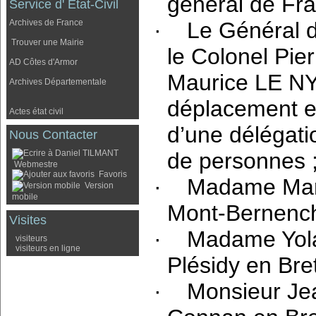
général de Fra
Service d' Etat-Civil
·
Le Général 
Archives de France
Trouver une Mairie
le Colonel Pie
AD Côtes d'Armor
Maurice LE NY
Archives Départementale
déplacement en
Actes état civil
d’une délégati
Nous Contacter
de personnes 
Webmestre
Favoris
·
Madame Mar
Version
mobile
Mont-Bernench
Visites
·
Madame Yol
visiteurs
visiteurs en ligne
Plésidy en Bre
·
Monsieur Je