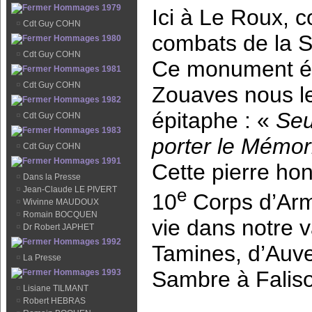
Hommages 1979
Ici à Le Roux, c
¤
Cdt Guy COHN
combats de la S
Hommages 1980
¤
Cdt Guy COHN
Ce monument éle
Hommages 1981
¤
Cdt Guy COHN
Zouaves nous le
Hommages 1982
épitaphe : «
Seu
¤
Cdt Guy COHN
Hommages 1983
porter le Mémori
¤
Cdt Guy COHN
Hommages 1991
Cette pierre hon
¤
Dans la Presse
¤
Jean-Claude LE PIVERT
e
10
Corps d’Armé
¤
Wivinne MAUDOUX
¤
Romain BOCQUEN
vie dans notre 
¤
Dr Robert JAPHET
Hommages 1992
Tamines, d’Auve
¤
La Presse
Sambre à Falis
Hommages 1993
¤
Lisiane TILMANT
¤
Robert HEBRAS