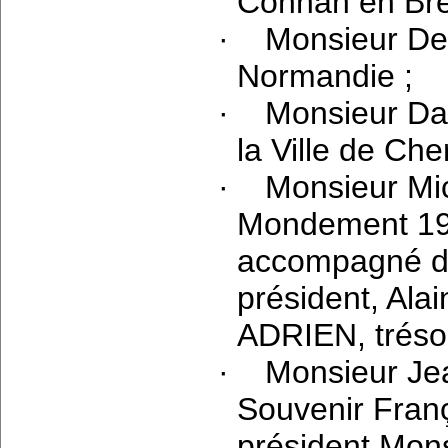
Connan en Bre
·
Monsieur De
Normandie ;
·
Monsieur Da
la Ville de Che
·
Monsieur Mi
Mondement 191
accompagné d
président, Al
ADRIEN, trésori
·
Monsieur Je
Souvenir Franç
président Mon