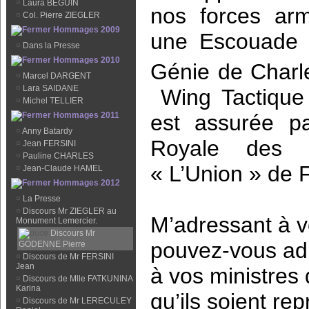
¤
Laura BEGUIN
nos forces arm
¤
Col. Pierre ZIEGLER
Hommages 2009
une Escouade 
¤
Dans la Presse
Hommages 2010
Génie de Charle
¤
Marcel DARGENT
¤
Lara SAIDANE
Wing Tactique 
¤
Michel TELLIER
est assurée p
Hommages 2011
¤
Anny Batardy
Royale des 
¤
Jean FERSINI
¤
Pauline CHARLES
« L’Union » de F
¤
Jean-Claude HAMEL
Hommages 2012
¤
La Presse
¤
Discours Mr ZIEGLER au
M’adressant à 
Monument Lemercier.
Discours Mr
pouvez-vous ad
GODENNE Pierre
¤
Discours de Mr FERSINI
Jean
à vos ministres 
¤
Discours de Mlle FATKUNINA
Karina
qu’ils soient re
¤
Discours de Mr LERECULEY