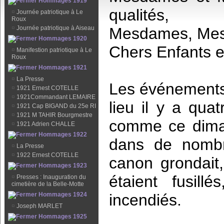
Hommages 1919
qualités,
¤
Journée patriotique à Le
Roux
¤
Journée patriotique à Aiseau
Mesdames, Mes
Hommages 1920
Chers Enfants e
¤
Manifestion patriotique à Le
Roux
Hommages 1921
¤
La Presse
Les événements 
¤
1921 Ernest COTELLE
¤
1921Commandant LEMAIRE
lieu il y a quat
¤
1921 Cap BIGAND du 25e RI
¤
1921 M TAHIR Bourgmestre
comme ce diman
¤
1921 Adrien CHALLE
Hommages 1922
dans de nombre
¤
La Presse
¤
1922 Ernest COTELLE
canon grondait,
Hommages 1923
étaient fusillé
¤
Presses : Inauguration du
cimetière de la Belle-Motte
Hommages 1924
incendiés.
¤
Joseph MARLET
Hommages 1925