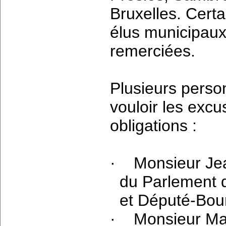
Bruxelles. Cert
élus municipau
remerciées.
Plusieurs perso
vouloir les excu
obligations :
·
Monsieur Je
du Parlement d
et Député-Bou
·
Monsieur Ma