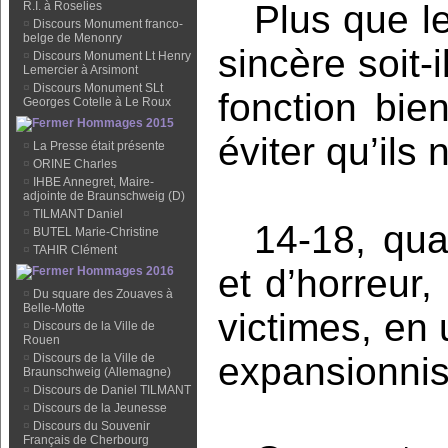
Plus que l
R.I. à Roselies
¤
Discours Monument franco-
belge de Menonry
sincère soit-
¤
Discours Monument Lt Henry
Lemercier à Arsimont
¤
Discours Monument SLt
fonction bie
Georges Cotelle à Le Roux
Hommages 2015
éviter qu’ils
¤
La Presse était présente
¤
ORINE Charles
¤
IHBE Annegret, Maire-
adjointe de Braunschweig (D)
¤
TILMANT Daniel
14-18, qua
¤
BUTEL Marie-Christine
¤
TAHIR Clément
et d’horreur
Hommages 2016
¤
Du square des Zouaves à
Belle-Motte
victimes, en 
¤
Discours de la Ville de
Rouen
expansionnis
¤
Discours de la Ville de
Braunschweig (Allemagne)
¤
Discours de Daniel TILMANT
¤
Discours de la Jeunesse
¤
Discours du Souvenir
Français de Cherbourg