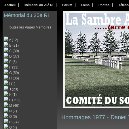
Accueil
Mémorial du 25è RI
Forum
Liens
Photos
Téléch
Mémorial du 25è RI
Toutes les Pages Mémoires
A (12)
B (21)
C (30)
D (37)
E (5)
F (33)
G (59)
H (36)
I (1)
J (23)
K (1)
L (152)
M (49)
N (7)
Hommages 1977 -
Daniel
O (6)
P (24)
Q (4)