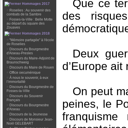
Que ce ter
Hommages 2017
¤
Roselies : Au souvenir des
des risque
combats de la Sambre
¤
Fosses-la-Ville : Belle Motte
au départ du square des
démocratiques
Zouaves
Hommages 2018
¤
"Mémoire partagée" à l'école
de Roselies
¤
Discours du Bourgmestre
Deux guerr
d'Aiseau-Presles
¤
Discours du Maire-Adjoint de
d’Europe ait 
Braunschweig
¤
Discours du Maire de Rouen
¤
Office oecuménique
¤
À nous le souvenir, à eux
l’immortalité
¤
Discours du Bourgmestre de
On peut ma
Fosses-la-Ville
¤
Discours du Souvenir
peines, le Po
Français
¤
Discours du Bourgmestre
d'Aiseau
franquisme 
¤
Discours de la Jeunesse
¤
Discours de Monsieur Jean-
Noël GELEBART