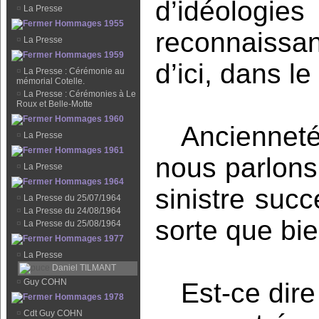
d’idéologi
¤
La Presse
Hommages 1955
reconnaissan
¤
La Presse
Hommages 1959
d’ici, dans le
¤
La Presse : Cérémonie au
mémorial Cotelle.
¤
La Presse : Cérémonies à Le
Roux et Belle-Motte
Hommages 1960
Ancienneté
¤
La Presse
Hommages 1961
nous parlons 
¤
La Presse
Hommages 1964
sinistre suc
¤
La Presse du 25/07/1964
¤
La Presse du 24/08/1964
sorte que bi
¤
La Presse du 25/08/1964
Hommages 1977
¤
La Presse
Daniel TILMANT
¤
Guy COHN
Est-ce dir
Hommages 1978
¤
Cdt Guy COHN