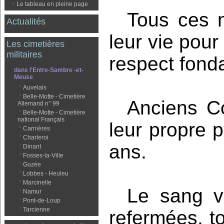
¤
Le tableau en pleine page
Tous ces m
Actualités
leur vie pour
Les cimetières
militaires
respect fond
dans l'Entre-Sambre -et-
Meuse
*
Auvelais
*
Belle-Motte - Cimetière
Anciens C
Allemand n° 99
*
Belle-Motte - Cimetière
national Français
leur propre p
*
Carnières
*
Charleroi
ans.
*
Dinant
*
Fosses-la-Ville
*
Gozée
*
Lobbes - Heuleu
*
Marcinelle
Le sang v
*
Namur
*
Pont-de-Loup
*
Tarcienne
refermées, to