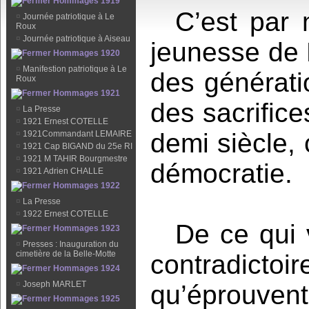
Hommages 1919
C’est par 
¤
Journée patriotique à Le
Roux
¤
Journée patriotique à Aiseau
jeunesse de L
Hommages 1920
¤
Manifestion patriotique à Le
des générati
Roux
Hommages 1921
des sacrifice
¤
La Presse
¤
1921 Ernest COTELLE
demi siècle, 
¤
1921Commandant LEMAIRE
¤
1921 Cap BIGAND du 25e RI
¤
1921 M TAHIR Bourgmestre
démocratie.
¤
1921 Adrien CHALLE
Hommages 1922
¤
La Presse
¤
1922 Ernest COTELLE
De ce qui v
Hommages 1923
¤
Presses : Inauguration du
cimetière de la Belle-Motte
contradictoi
Hommages 1924
¤
Joseph MARLET
qu’éprouven
Hommages 1925