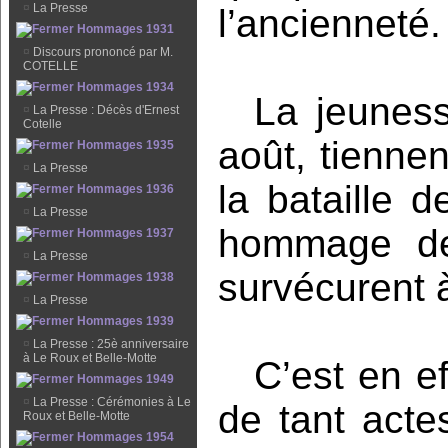
¤
La Presse
l’ancienneté.
Hommages 1931
¤
Discours prononcé par M.
COTELLE
Hommages 1934
La jeunes
¤
La Presse : Décès d'Ernest
Cotelle
août, tienne
Hommages 1935
¤
La Presse
la bataille 
Hommages 1936
¤
La Presse
hommage de
Hommages 1937
¤
La Presse
survécurent à
Hommages 1938
¤
La Presse
Hommages 1939
¤
La Presse : 25è anniversaire
à Le Roux et Belle-Motte
C’est en e
Hommages 1949
¤
La Presse : Cérémonies à Le
de tant acte
Roux et Belle-Motte
Hommages 1954