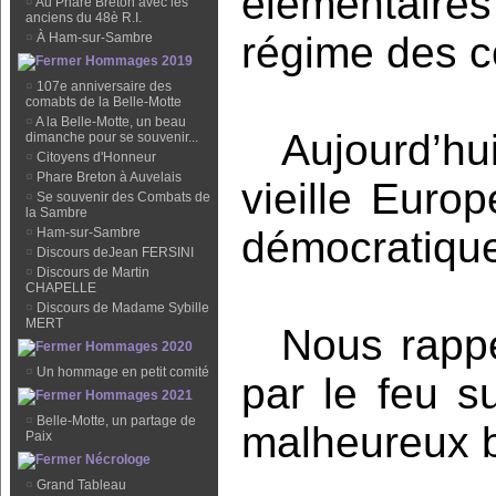
élémentaire
¤
Au Phare Breton avec les
anciens du 48è R.I.
régime des c
¤
À Ham-sur-Sambre
Hommages 2019
¤
107e anniversaire des
comabts de la Belle-Motte
¤
A la Belle-Motte, un beau
Aujourd’hu
dimanche pour se souvenir...
¤
Citoyens d'Honneur
¤
Phare Breton à Auvelais
vieille Euro
¤
Se souvenir des Combats de
la Sambre
démocratiqu
¤
Ham-sur-Sambre
¤
Discours deJean FERSINI
¤
Discours de Martin
CHAPELLE
¤
Discours de Madame Sybille
MERT
Nous rapp
Hommages 2020
¤
Un hommage en petit comité
par le feu 
Hommages 2021
¤
Belle-Motte, un partage de
malheureux b
Paix
Nécrologe
¤
Grand Tableau