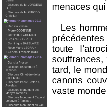
Daniel
menaces qui 
¤
Discours de Mr JORDENS
Fr.-X.
¤
Discours de Mr GIRODO
Christian
Hommages 2013
Les hommes
¤
Dans la Presse
¤
Pierre GODENNE
précédentes 
¤
Dominique GRENIER
¤
Jessica GOSSART
¤
Dominique BAZELAIRE
toute l’atr
¤
Rose-Marie LEGRAIN
¤
Général François BUDET
souffrances, 
Hommages 2014
¤
Dans la Presse
tard, le mon
¤
Discours d'Ouverture à
Tamines
¤
Discours Cimetière de la
canons couv
Belle-Motte
¤
Discours Phare Breton à
Auvelais
vaste monde
¤
Discours Monument des
Martyrs Tamines
¤
Discours Monument Caporal
Lefeuvre à Tamines
¤
Discours Monument du 74è