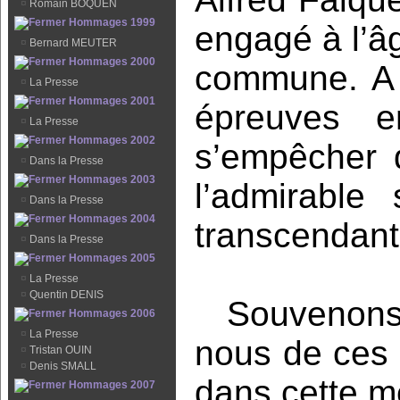
¤
Romain BOQUEN
Hommages 1999
engagé à l’â
¤
Bernard MEUTER
Hommages 2000
commune. A l
¤
La Presse
Hommages 2001
épreuves en
¤
La Presse
Hommages 2002
s’empêcher d
¤
Dans la Presse
Hommages 2003
l’admirable
¤
Dans la Presse
Hommages 2004
transcendanta
¤
Dans la Presse
Hommages 2005
¤
La Presse
¤
Quentin DENIS
Souvenons
Hommages 2006
¤
La Presse
nous de ces 3
¤
Tristan OUIN
¤
Denis SMALL
dans cette mê
Hommages 2007