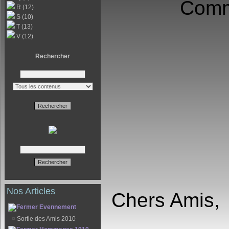
Comm
R (12)
S (10)
T (13)
V (12)
Rechercher
Nos Articles
Chers Amis,
Evennement
¤
Sortie des Amis 2010