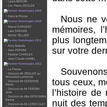
¤
Laura BEGUIN
¤
Col. Pierre ZIEGLER
Hommages 2009
Nous ne vo
¤
Dans la Presse
Hommages 2010
mémoires, l
¤
Marcel DARGENT
¤
Lara SAIDANE
¤
Michel TELLIER
plus longtem
Hommages 2011
¤
Anny Batardy
sur votre de
¤
Jean FERSINI
¤
Pauline CHARLES
¤
Jean-Claude HAMEL
Hommages 2012
Souvenons-
¤
La Presse
¤
Discours Mr ZIEGLER au
Monument Lemercier.
tous ceux, mo
¤
Discours Mr GODENNE
Pierre
¤
Discours de Mr FERSINI
l’histoire d
Jean
¤
Discours de Mlle FATKUNINA
nuit des temp
Karina
¤
Discours de Mr LERECULEY