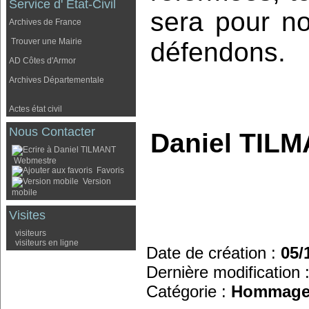
Service d' Etat-Civil
sera pour n
Archives de France
Trouver une Mairie
défendons.
AD Côtes d'Armor
Archives Départementale
Actes état civil
Nous Contacter
Daniel TILM
Webmestre
Favoris
Version
mobile
Visites
visiteurs
visiteurs en ligne
Date de création :
05/
Dernière modification 
Catégorie :
Hommage