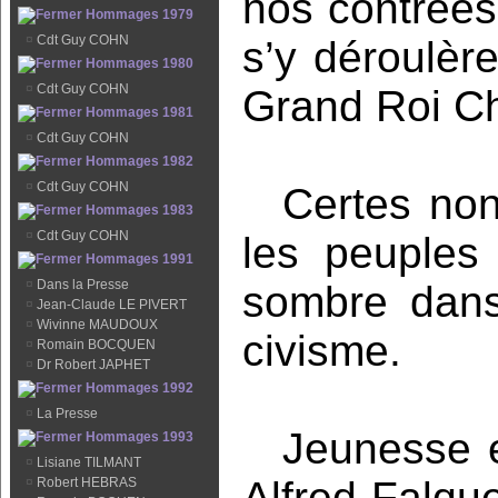
nos contrées
Hommages 1979
¤
Cdt Guy COHN
s’y déroulèr
Hommages 1980
¤
Cdt Guy COHN
Grand Roi Ch
Hommages 1981
¤
Cdt Guy COHN
Hommages 1982
¤
Cdt Guy COHN
Certes non
Hommages 1983
¤
Cdt Guy COHN
les peuples 
Hommages 1991
¤
Dans la Presse
sombre dans 
¤
Jean-Claude LE PIVERT
¤
Wivinne MAUDOUX
civisme.
¤
Romain BOCQUEN
¤
Dr Robert JAPHET
Hommages 1992
¤
La Presse
Jeunesse e
Hommages 1993
¤
Lisiane TILMANT
Alfred Falqu
¤
Robert HEBRAS