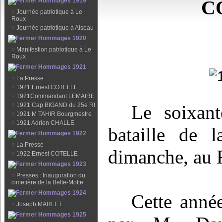
C
Hommages 1919
¤
Journée patriotique à Le
Roux
¤
Journée patriotique à Aiseau
Hommages 1920
¤
Manifestion patriotique à Le
Roux
Hommages 1921
¤
La Presse
¤
1921 Ernest COTELLE
¤
1921Commandant LEMAIRE
¤
1921 Cap BIGAND du 25e RI
Le soixant
¤
1921 M TAHIR Bourgmestre
¤
1921 Adrien CHALLE
bataille de
Hommages 1922
¤
La Presse
dimanche, au 
¤
1922 Ernest COTELLE
Hommages 1923
¤
Presses : Inauguration du
cimetière de la Belle-Motte
Hommages 1924
Cette anné
¤
Joseph MARLET
Hommages 1925