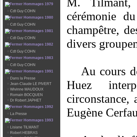
M. Tilmant,
Hommages 1979
¤
Cdt Guy COHN
cérémonie du
Hommages 1980
¤
Cdt Guy COHN
champêtre, de
Hommages 1981
¤
Cdt Guy COHN
divers groupe
Hommages 1982
¤
Cdt Guy COHN
Hommages 1983
¤
Cdt Guy COHN
Au cours de
Hommages 1991
¤
Dans la Presse
Huez inter
¤
Jean-Claude LE PIVERT
¤
Wivinne MAUDOUX
circonstance,
¤
Romain BOCQUEN
¤
Dr Robert JAPHET
Hommages 1992
Eugène Cerfau
¤
La Presse
Hommages 1993
¤
Lisiane TILMANT
¤
Robert HEBRAS