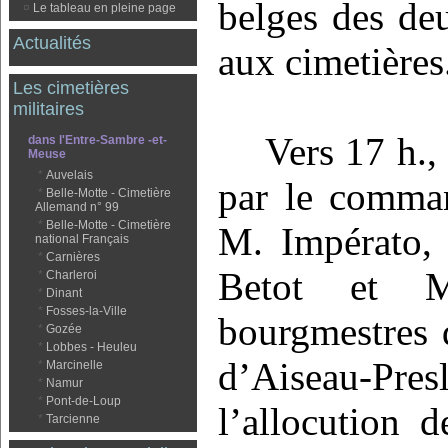
belges des de
¤
Le tableau en pleine page
Actualités
aux cimetières
Les cimetières
militaires
Vers 17 h.,
dans l'Entre-Sambre -et-
Meuse
*
Auvelais
par le comman
*
Belle-Motte - Cimetière
Allemand n° 99
*
Belle-Motte - Cimetière
M. Impérato,
national Français
*
Carnières
Betot et M
*
Charleroi
*
Dinant
*
Fosses-la-Ville
bourgmestres d
*
Gozée
*
Lobbes - Heuleu
d’Aiseau-P
*
Marcinelle
*
Namur
*
Pont-de-Loup
l’allocution 
*
Tarcienne