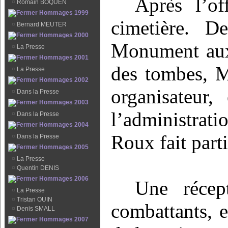
Après l’of
¤
Romain BOQUEN
Hommages 1999
cimetière. D
¤
Bernard MEUTER
Hommages 2000
Monument aux 
¤
La Presse
Hommages 2001
des tombes, M
¤
La Presse
Hommages 2002
organisateur
¤
Dans la Presse
Hommages 2003
l’administrat
¤
Dans la Presse
Hommages 2004
Roux fait part
¤
Dans la Presse
Hommages 2005
¤
La Presse
¤
Quentin DENIS
Hommages 2006
Une récept
¤
La Presse
¤
Tristan OUIN
combattants, e
¤
Denis SMALL
Hommages 2007