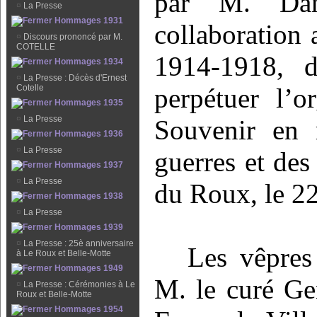
par M. Dan
¤
La Presse
Hommages 1931
collaboration 
¤
Discours prononcé par M.
COTELLE
1914-1918, d
Hommages 1934
¤
La Presse : Décès d'Ernest
Cotelle
perpétuer l’o
Hommages 1935
¤
La Presse
Souvenir en
Hommages 1936
¤
La Presse
guerres et des
Hommages 1937
¤
La Presse
du Roux, le 2
Hommages 1938
¤
La Presse
Hommages 1939
¤
La Presse : 25è anniversaire
Les vêpres
à Le Roux et Belle-Motte
Hommages 1949
M. le curé Ge
¤
La Presse : Cérémonies à Le
Roux et Belle-Motte
Hommages 1954