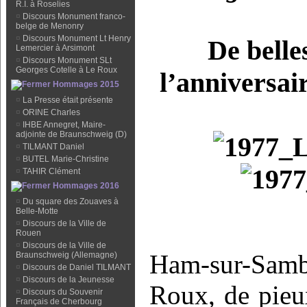
R.I. à Roselies
¤
Discours Monument franco-
belge de Menonry
¤
Discours Monument Lt Henry
De bell
Lemercier à Arsimont
¤
Discours Monument SLt
Georges Cotelle à Le Roux
l’anniversai
Hommages 2015
¤
La Presse était présente
¤
ORINE Charles
¤
IHBE Annegret, Maire-
adjointe de Braunschweig (D)
¤
TILMANT Daniel
¤
BUTEL Marie-Christine
¤
TAHIR Clément
Hommages 2016
¤
Du square des Zouaves à
Belle-Motte
¤
Discours de la Ville de
Rouen
¤
Discours de la Ville de
Ham-sur-Sam
Braunschweig (Allemagne)
¤
Discours de Daniel TILMANT
¤
Discours de la Jeunesse
Roux, de pieux
¤
Discours du Souvenir
Français de Cherbourg