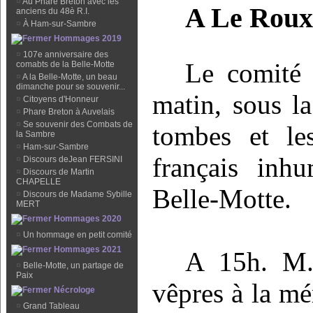
¤
Au Phare Breton avec les
A Le Rou
anciens du 48è R.I.
¤
À Ham-sur-Sambre
Hommages 2019
¤
107e anniversaire des
Le comité 
comabts de la Belle-Motte
¤
A la Belle-Motte, un beau
dimanche pour se souvenir...
matin, sous la
¤
Citoyens d'Honneur
¤
Phare Breton à Auvelais
¤
Se souvenir des Combats de
tombes et le
la Sambre
¤
Ham-sur-Sambre
français inh
¤
Discours deJean FERSINI
¤
Discours de Martin
CHAPELLE
Belle-Motte.
¤
Discours de Madame Sybille
MERT
Hommages 2020
¤
Un hommage en petit comité
Hommages 2021
A 15h. M.
¤
Belle-Motte, un partage de
Paix
vêpres à la mé
Nécrologe
¤
Grand Tableau