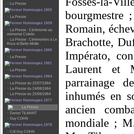
Fosses-la
¤
La Presse
Hommages 1955
bourgmestre ;
¤
La Presse
Hommages 1959
Romain, échev
¤
La Presse : Cérémonie au
mémorial Cotelle.
Brachotte, Duf
¤
La Presse : Cérémonies à Le
Roux et Belle-Motte
Hommages 1960
Impérato, co
¤
La Presse
Hommages 1961
Laurent et
¤
La Presse
Hommages 1964
parrainage d
¤
La Presse du 25/07/1964
¤
La Presse du 24/08/1964
inhumés en so
¤
La Presse du 25/08/1964
Hommages 1977
ancien comba
La Presse
¤
Daniel TILMANT
¤
Guy COHN
mondiale ; M.
Hommages 1978
¤
Cdt Guy COHN