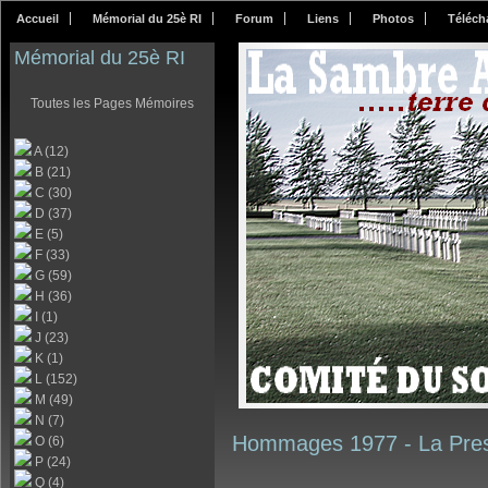
Accueil
Mémorial du 25è RI
Forum
Liens
Photos
Téléch
Mémorial du 25è RI
Toutes les Pages Mémoires
A (12)
B (21)
C (30)
D (37)
E (5)
F (33)
G (59)
H (36)
I (1)
J (23)
K (1)
L (152)
M (49)
N (7)
Hommages 1977 -
La Pre
O (6)
P (24)
Q (4)