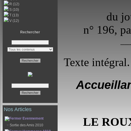
R (12)
S (10)
du jo
T (13)
V (12)
n° 196, p
Rechercher
__
Texte intégral.
Accueillan
Nos Articles
LE ROU
Evennement
¤
Sortie des Amis 2010