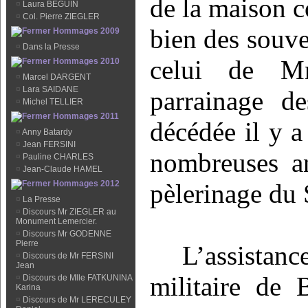
de la maison c
¤
Laura BEGUIN
¤
Col. Pierre ZIEGLER
bien des souv
Hommages 2009
¤
Dans la Presse
celui de Mm
Hommages 2010
¤
Marcel DARGENT
¤
Lara SAIDANE
parrainage d
¤
Michel TELLIER
Hommages 2011
décédée il y a
¤
Anny Batardy
¤
Jean FERSINI
nombreuses an
¤
Pauline CHARLES
¤
Jean-Claude HAMEL
Hommages 2012
pèlerinage du 
¤
La Presse
¤
Discours Mr ZIEGLER au
Monument Lemercier.
¤
Discours Mr GODENNE
Pierre
L’assistanc
¤
Discours de Mr FERSINI
Jean
militaire de 
¤
Discours de Mlle FATKUNINA
Karina
¤
Discours de Mr LERECULEY