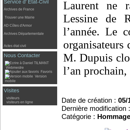
Service d' Etat-Civil
Laurent ne 
Archives de France
Lessine de R
Trouver une Mairie
AD Côtes d'Armor
l’année. Le 
Archives Départementale
organisateurs 
Actes état civil
M. Dupuis clot
Nous Contacter
l’an prochain, 
Webmestre
Favoris
Version
mobile
Visites
visiteurs
Date de création :
05/
visiteurs en ligne
Dernière modification 
Catégorie :
Hommage