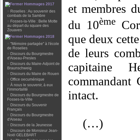
Hommages 2017
et membres d
¤
Roselies : Au souvenir des
combats de la Sambre
ème
du 10
Corp
¤
Fosses-la-Ville : Belle Motte
au départ du square des
Zouaves
que deux cette
Hommages 2018
¤
"Mémoire partagée" à l'école
de Roselies
de leurs comb
¤
Discours du Bourgmestre
d'Aiseau-Presles
capitaine 
¤
Discours du Maire-Adjoint de
Braunschweig
¤
Discours du Maire de Rouen
commandant Co
¤
Office oecuménique
¤
À nous le souvenir, à eux
l’immortalité
intact.
¤
Discours du Bourgmestre de
Fosses-la-Ville
¤
Discours du Souvenir
Français
¤
Discours du Bourgmestre
(…)
d'Aiseau
¤
Discours de la Jeunesse
¤
Discours de Monsieur Jean-
Noël GELEBART