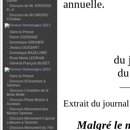
annuelle.
Daniel
¤
Discours de Mr JORDENS
Fr.-X.
¤
Discours de Mr GIRODO
Christian
Hommages 2013
¤
Dans la Presse
¤
Pierre GODENNE
¤
Dominique GRENIER
¤
Jessica GOSSART
¤
Dominique BAZELAIRE
du 
¤
Rose-Marie LEGRAIN
¤
Général François BUDET
du
Hommages 2014
¤
Dans la Presse
¤
Discours d'Ouverture à
__
Tamines
¤
Discours Cimetière de la
Belle-Motte
¤
Discours Phare Breton à
Extrait du journal
Auvelais
¤
Discours Monument des
Martyrs Tamines
¤
Discours Monument Caporal
Malgré le 
Lefeuvre à Tamines
¤
Discours Monument du 74è